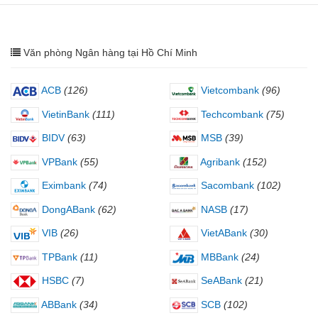
Văn phòng Ngân hàng tại Hồ Chí Minh
ACB
(126)
Vietcombank
(96)
VietinBank
(111)
Techcombank
(75)
BIDV
(63)
MSB
(39)
VPBank
(55)
Agribank
(152)
Eximbank
(74)
Sacombank
(102)
DongABank
(62)
NASB
(17)
VIB
(26)
VietABank
(30)
TPBank
(11)
MBBank
(24)
HSBC
(7)
SeABank
(21)
ABBank
(34)
SCB
(102)