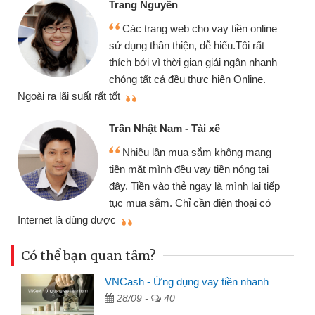
Trang Nguyễn
Các trang web cho vay tiền online
sử dụng thân thiện, dễ hiểu.Tôi rất
thích bởi vì thời gian giải ngân nhanh
chóng tất cả đều thực hiện Online.
thi
Ngoài ra lãi suất rất tốt
Trần Nhật Nam - Tài xế
Nhiều lần mua sắm không mang
tiền mặt mình đều vay tiền nóng tại
đây. Tiền vào thẻ ngay là mình lại tiếp
tục mua sắm. Chỉ cần điện thoại có
mì
Internet là dùng được
Có thể bạn quan tâm?
VNCash - Ứng dụng vay tiền nhanh
28/09 -
40