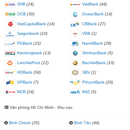
SHB
(24)
VietBank
(44)
OCB
(30)
OceanBank
(14)
VietCapitalBank
(14)
CBBank
(27)
Saigonbank
(10)
VDB
(1)
PGBank
(15)
NamABank
(29)
Kienlongbank
(13)
ShinhanBank
(5)
LienVietPost
(12)
BaoVietBank
(10)
HDBank
(58)
SBV
(1)
GPBank
(7)
PVcomBank
(29)
NCB
(24)
ANZ
(5)
Văn phòng Hồ Chí Minh - Khu vực
Bình Chánh
(25)
Bình Tân
(44)