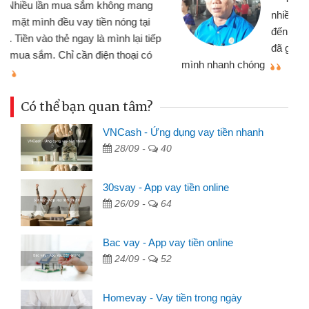
nhiều lúc cần vốn nhập hàng, nhờ biết
đến website qua bạn bè giới thiệu tôi
đã giải quyết được công việc của
mình nhanh chóng
th
Có thể bạn quan tâm?
VNCash - Ứng dụng vay tiền nhanh
28/09 -
40
30svay - App vay tiền online
26/09 -
64
Bac vay - App vay tiền online
24/09 -
52
Homevay - Vay tiền trong ngày