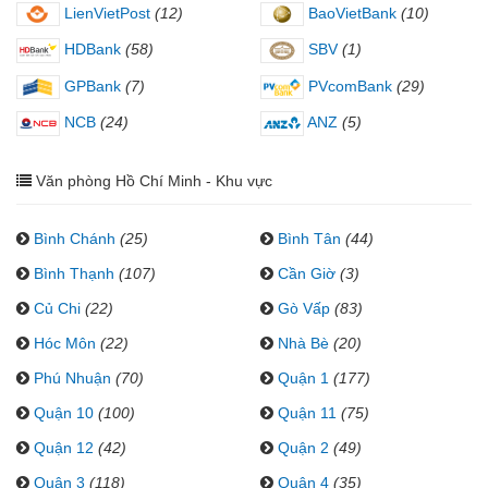
LienVietPost
(12)
BaoVietBank
(10)
HDBank
(58)
SBV
(1)
GPBank
(7)
PVcomBank
(29)
NCB
(24)
ANZ
(5)
Văn phòng Hồ Chí Minh - Khu vực
Bình Chánh
(25)
Bình Tân
(44)
Bình Thạnh
(107)
Cần Giờ
(3)
Củ Chi
(22)
Gò Vấp
(83)
Hóc Môn
(22)
Nhà Bè
(20)
Phú Nhuận
(70)
Quận 1
(177)
Quận 10
(100)
Quận 11
(75)
Quận 12
(42)
Quận 2
(49)
Quận 3
(118)
Quận 4
(35)