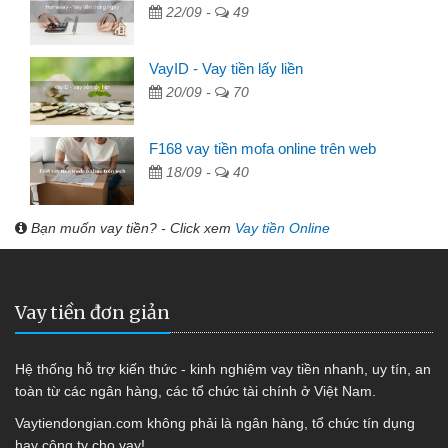
22/09 -
49
VayID - Vay tiền lấy liền
20/09 -
70
F168 vay tiền mofa online trên web
18/09 -
40
Bạn muốn vay tiền? - Click xem
Vay tiền Online
Vay tiền đơn giản
Hệ thống hỗ trợ kiến thức - kinh nghiệm vay tiền nhanh, uy tín, an
toàn từ các ngân hàng, các tổ chức tài chính ở Việt Nam.
Vaytiendongian.com không phải là ngân hàng, tổ chức tín dụng
hay công ty cho vay!