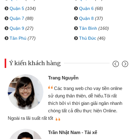
Quận 5
(104)
Quận 6
(68)
Quận 7
(88)
Quận 8
(37)
Quận 9
(27)
Tân Bình
(160)
Tân Phú
(77)
Thủ Đức
(46)
Ý kiến khách hàng
Đoàn Hữu Cảnh
Mình cần tiền gấp nên định cầm cố
chiếc xe wave nhưng thật may đã có
gói vay tiền bằng CMND online không
cần gặp mặt nên rất tiện lợi, sẽ giới
thiệu cho bạn bè biết
q
Cấn Văn Lực - Tạp hóa