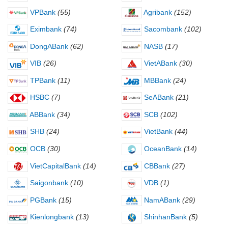
VPBank
(55)
Agribank
(152)
Eximbank
(74)
Sacombank
(102)
DongABank
(62)
NASB
(17)
VIB
(26)
VietABank
(30)
TPBank
(11)
MBBank
(24)
HSBC
(7)
SeABank
(21)
ABBank
(34)
SCB
(102)
SHB
(24)
VietBank
(44)
OCB
(30)
OceanBank
(14)
VietCapitalBank
(14)
CBBank
(27)
Saigonbank
(10)
VDB
(1)
PGBank
(15)
NamABank
(29)
Kienlongbank
(13)
ShinhanBank
(5)