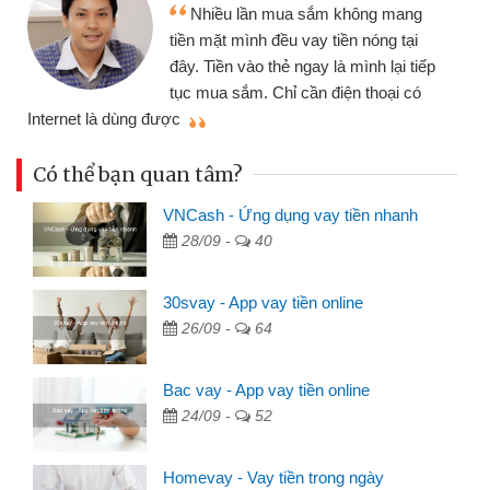
Tôi kinh doanh buôn bán nhỏ lẻ
nhiều lúc cần vốn nhập hàng, nhờ biết
đến website qua bạn bè giới thiệu tôi
p
đã giải quyết được công việc của
mình nhanh chóng
t
Có thể bạn quan tâm?
VNCash - Ứng dụng vay tiền nhanh
28/09 -
40
30svay - App vay tiền online
26/09 -
64
Bac vay - App vay tiền online
24/09 -
52
Homevay - Vay tiền trong ngày