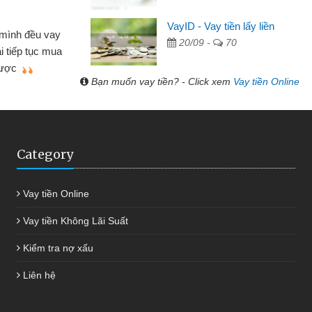
Cấn Văn Lực - Tạp hóa
VayID - Vay tiền lấy liền
 mình đều vay
20/09 -
70
Tôi kinh doanh buôn bán nhỏ 
ại tiếp tục mua
hàng, nhờ biết đến website qua b
 được
quyết được công việc của mìn
Bạn muốn vay tiền? - Click xem
Vay tiền Online
Category
Vay tiền Online
Vay tiền Không Lãi Suất
Kiểm tra nợ xấu
Liên hệ