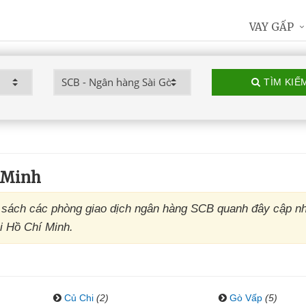
VAY GẤP
TÌM KIẾ
 Minh
sách các phòng giao dịch ngân hàng SCB quanh đây cập nh
i Hồ Chí Minh.
Củ Chi
(2)
Gò Vấp
(5)