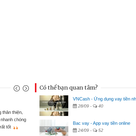
Có thể bạn quan tâm?
VNCash - Ứng dụng vay tiền n
Đoàn Hữu Cảnh
28/09 -
40
Mình cần tiền gấp nên định 
 thân thiện,
nhưng thật may đã có gói vay 
ân nhanh chóng
Bac vay - App vay tiền online
không cần gặp mặt nên rất tiện l
rất tốt
24/09 -
52
bè biết