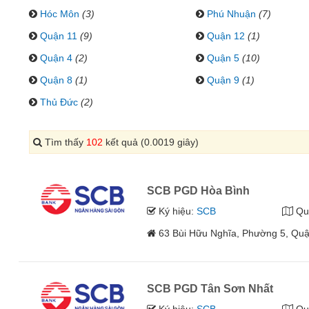
Hóc Môn
(3)
Phú Nhuận
(7)
Quận 11
(9)
Quận 12
(1)
Quận 4
(2)
Quận 5
(10)
Quận 8
(1)
Quận 9
(1)
Thủ Đức
(2)
Tìm thấy
102
kết quả (0.0019 giây)
SCB PGD Hòa Bình
Ký hiệu:
SCB
Qu
63 Bùi Hữu Nghĩa, Phường 5, Quậ
SCB PGD Tân Sơn Nhất