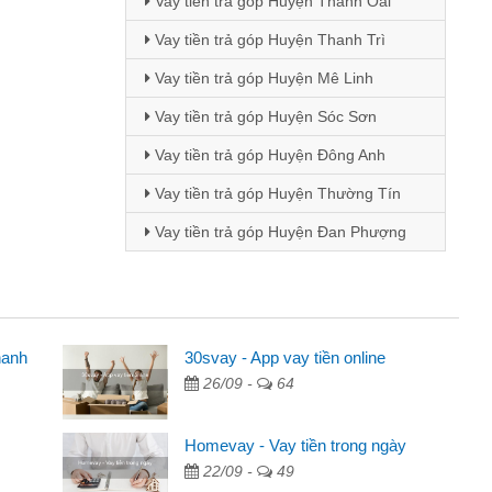
Vay tiền trả góp Huyện Thanh Oai
Vay tiền trả góp Huyện Thanh Trì
Vay tiền trả góp Huyện Mê Linh
Vay tiền trả góp Huyện Sóc Sơn
Vay tiền trả góp Huyện Đông Anh
Vay tiền trả góp Huyện Thường Tín
Vay tiền trả góp Huyện Đan Phượng
hanh
30svay - App vay tiền online
Mai Lan - Sinh vi
26/09 -
64
cầm cố chiếc xe wave
Tôi biết đến thô
tiền bằng CMND online
sinh viên nên cần 
Homevay - Vay tiền trong ngày
ợi, sẽ giới thiệu cho bạn
thấy thủ tục nhanh
22/09 -
49