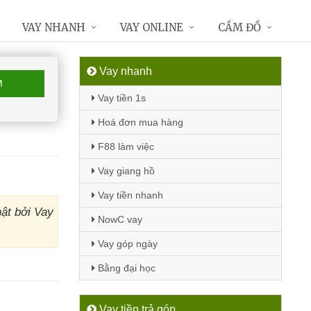
VAY NHANH
VAY ONLINE
CẦM ĐỒ
Vay nhanh
M
Vay tiền 1s
Hoá đơn mua hàng
F88 làm việc
Vay giang hồ
Vay tiền nhanh
ật bởi Vay
NowC vay
Vay góp ngày
Bằng đại học
Vay tiền trả góp