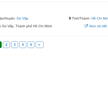
ận/Huyện:
Gò Vấp
Tỉnh/Thành:
Hồ Chí Mi
 Gò Vấp, Thành phố Hồ Chí Minh
Xem chi tiết
2
3
4
5