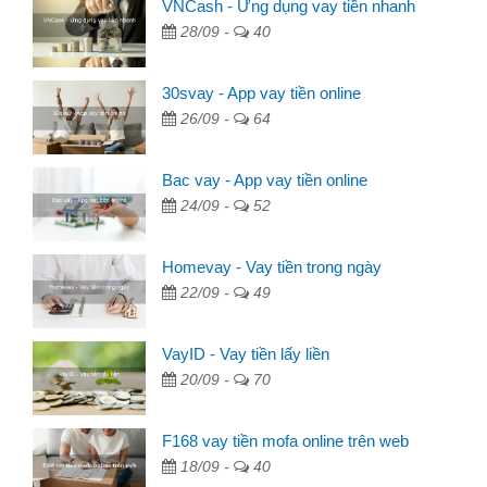
VNCash - Ứng dụng vay tiền nhanh
28/09 -
40
30svay - App vay tiền online
26/09 -
64
Bac vay - App vay tiền online
24/09 -
52
Homevay - Vay tiền trong ngày
22/09 -
49
VayID - Vay tiền lấy liền
20/09 -
70
F168 vay tiền mofa online trên web
18/09 -
40