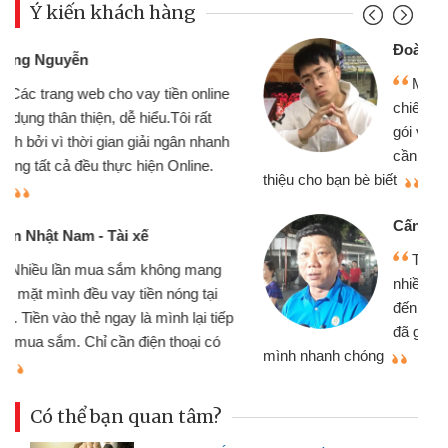
Ý kiến khách hàng
Đoàn Hữu Cảnh
Mình cần tiền gấp nên định cầm cố
chiếc xe wave nhưng thật may đã có
gói vay tiền bằng CMND online không
cần gặp mặt nên rất tiện lợi, sẽ giới
thiệu cho bạn bè biết
qu
Cấn Văn Lực - Tạp hóa
Tôi kinh doanh buôn bán nhỏ lẻ
nhiều lúc cần vốn nhập hàng, nhờ biết
đến website qua bạn bè giới thiệu tôi
đã giải quyết được công việc của
mình nhanh chóng
th
Có thể bạn quan tâm?