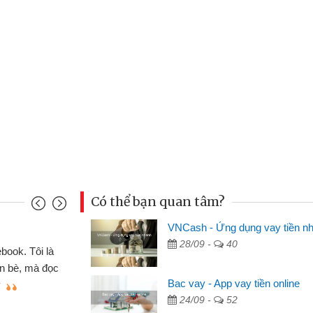
Có thể bạn quan tâm?
Đoàn Hữu Cảnh
VNCash - Ứng dụng vay tiền n
28/09 -
40
Mình cần tiền gấp nên định cầm cố chiếc xe 
nhưng thật may đã có gói vay tiền bằng CMND o
Bac vay - App vay tiền online
không cần gặp mặt nên rất tiện lợi, sẽ giới thiệu
24/09 -
52
bè biết