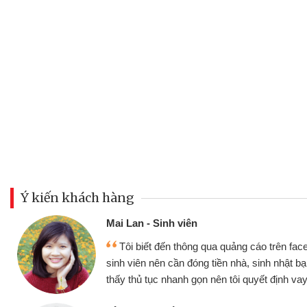
Ý kiến khách hàng
Trang Nguyễn
Các trang web cho vay tiền online sử dụng thân thiện,
dễ hiểu.Tôi rất thích bởi vì thời gian giải ngân nhanh chóng
tất cả đều thực hiện Online. Ngoài ra lãi suất rất tốt