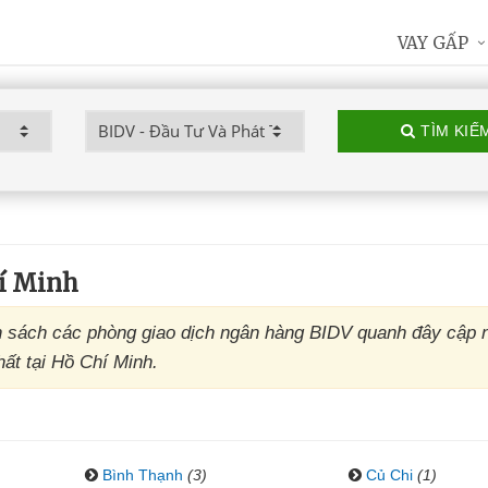
VAY GẤP
TÌM KIẾ
í Minh
 sách các phòng giao dịch ngân hàng BIDV quanh đây cập n
ất tại Hồ Chí Minh.
Bình Thạnh
(3)
Củ Chi
(1)