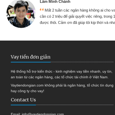
Trần Nhật Nam - Tài xế
Nhiều lần mua sắm không mang tiền mặt mình đều vay
tiền nóng tại đây. Tiền vào thẻ ngay là mình lại tiếp tục mua
sắm. Chỉ cần điện thoại có Internet là dùng được
Vay tiền đơn giản
Hệ thống hỗ trợ kiến thức - kinh nghiệm vay tiền nhanh, uy tín,
an toàn từ các ngân hàng, các tổ chức tài chính ở Việt Nam.
Vaytiendongian.com không phải là ngân hàng, tổ chức tín dụng
hay công ty cho vay!
Contact Us
Email:
info@vaytiendongian.com