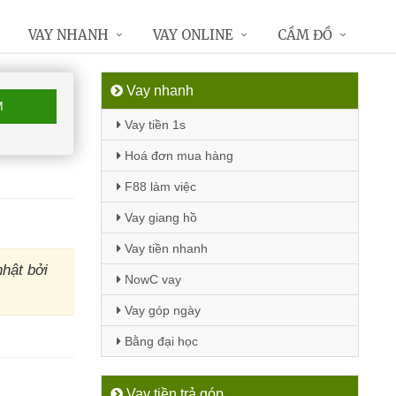
VAY NHANH
VAY ONLINE
CẦM ĐỒ
Vay nhanh
M
Vay tiền 1s
Hoá đơn mua hàng
F88 làm việc
Vay giang hồ
Vay tiền nhanh
hật bởi
NowC vay
Vay góp ngày
Bằng đại học
Vay tiền trả góp