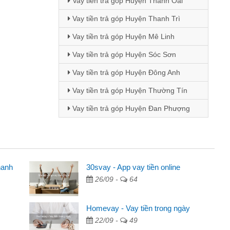
Vay tiền trả góp Huyện Thanh Oai
Vay tiền trả góp Huyện Thanh Trì
Vay tiền trả góp Huyện Mê Linh
Vay tiền trả góp Huyện Sóc Sơn
Vay tiền trả góp Huyện Đông Anh
Vay tiền trả góp Huyện Thường Tín
Vay tiền trả góp Huyện Đan Phượng
hanh
30svay - App vay tiền online
Mai Lan - Sinh viên
26/09 -
64
wave
Tôi biết đến thông qua quảng cáo 
nline
sinh viên nên cần đóng tiền nhà, si
Homevay - Vay tiền trong ngày
 cho bạn
thấy thủ tục nhanh gọn nên tôi quyế
22/09 -
49