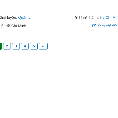
ận/Huyện:
Quận 6
Tỉnh/Thành:
Hồ Chí Mi
 6, Hồ Chí Minh
Xem chi tiết
2
3
4
5