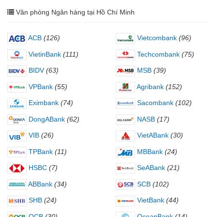
Văn phòng Ngân hàng tại Hồ Chí Minh
ACB
(126)
Vietcombank
(96)
VietinBank
(111)
Techcombank
(75)
BIDV
(63)
MSB
(39)
VPBank
(55)
Agribank
(152)
Eximbank
(74)
Sacombank
(102)
DongABank
(62)
NASB
(17)
VIB
(26)
VietABank
(30)
TPBank
(11)
MBBank
(24)
HSBC
(7)
SeABank
(21)
ABBank
(34)
SCB
(102)
SHB
(24)
VietBank
(44)
OCB
(30)
OceanBank
(14)