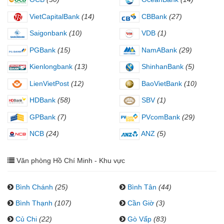
VietCapitalBank
(14)
CBBank
(27)
Saigonbank
(10)
VDB
(1)
PGBank
(15)
NamABank
(29)
Kienlongbank
(13)
ShinhanBank
(5)
LienVietPost
(12)
BaoVietBank
(10)
HDBank
(58)
SBV
(1)
GPBank
(7)
PVcomBank
(29)
NCB
(24)
ANZ
(5)
Văn phòng Hồ Chí Minh - Khu vực
Bình Chánh
(25)
Bình Tân
(44)
Bình Thạnh
(107)
Cần Giờ
(3)
Củ Chi
(22)
Gò Vấp
(83)