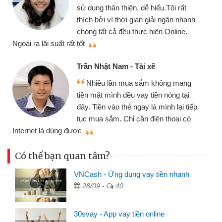
sử dụng thân thiện, dễ hiểu.Tôi rất
thích bởi vì thời gian giải ngân nhanh
chóng tất cả đều thực hiện Online.
thi
Ngoài ra lãi suất rất tốt
Trần Nhật Nam - Tài xế
Nhiều lần mua sắm không mang
tiền mặt mình đều vay tiền nóng tại
đây. Tiền vào thẻ ngay là mình lại tiếp
tục mua sắm. Chỉ cần điện thoại có
mì
Internet là dùng được
Có thể bạn quan tâm?
VNCash - Ứng dụng vay tiền nhanh
28/09 -
40
30svay - App vay tiền online