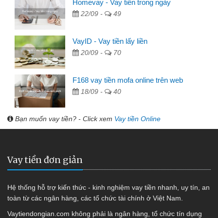
Homevay - Vay tiền trong ngày
22/09 -
49
VayID - Vay tiền lấy liền
20/09 -
70
F168 vay tiền mofa online trên web
18/09 -
40
Bạn muốn vay tiền? - Click xem
Vay tiền Online
Vay tiền đơn giản
Hệ thống hỗ trợ kiến thức - kinh nghiệm vay tiền nhanh, uy tín, an
toàn từ các ngân hàng, các tổ chức tài chính ở Việt Nam.
Vaytiendongian.com không phải là ngân hàng, tổ chức tín dụng