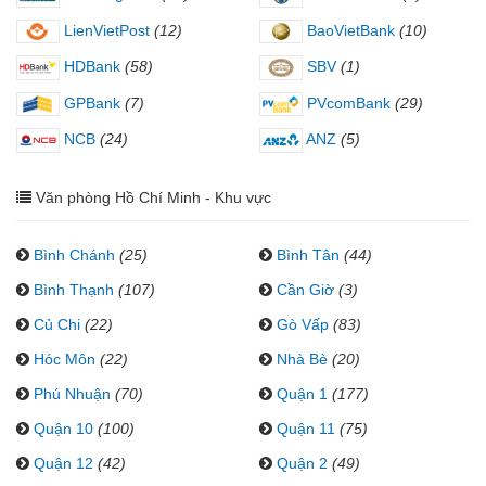
LienVietPost
(12)
BaoVietBank
(10)
HDBank
(58)
SBV
(1)
GPBank
(7)
PVcomBank
(29)
NCB
(24)
ANZ
(5)
Văn phòng Hồ Chí Minh - Khu vực
Bình Chánh
(25)
Bình Tân
(44)
Bình Thạnh
(107)
Cần Giờ
(3)
Củ Chi
(22)
Gò Vấp
(83)
Hóc Môn
(22)
Nhà Bè
(20)
Phú Nhuận
(70)
Quận 1
(177)
Quận 10
(100)
Quận 11
(75)
Quận 12
(42)
Quận 2
(49)