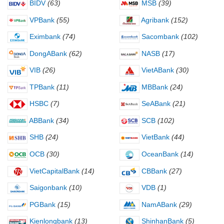
BIDV
(63)
MSB
(39)
VPBank
(55)
Agribank
(152)
Eximbank
(74)
Sacombank
(102)
DongABank
(62)
NASB
(17)
VIB
(26)
VietABank
(30)
TPBank
(11)
MBBank
(24)
HSBC
(7)
SeABank
(21)
ABBank
(34)
SCB
(102)
SHB
(24)
VietBank
(44)
OCB
(30)
OceanBank
(14)
VietCapitalBank
(14)
CBBank
(27)
Saigonbank
(10)
VDB
(1)
PGBank
(15)
NamABank
(29)
Kienlongbank
(13)
ShinhanBank
(5)