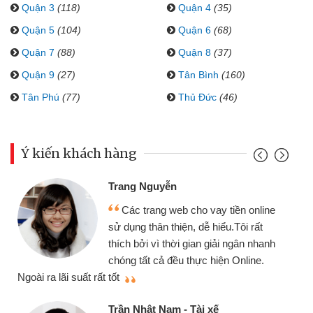
Quận 3
(118)
Quận 4
(35)
Quận 5
(104)
Quận 6
(68)
Quận 7
(88)
Quận 8
(37)
Quận 9
(27)
Tân Bình
(160)
Tân Phú
(77)
Thủ Đức
(46)
Ý kiến khách hàng
Đoàn Hữu C
 Nguyễn
Mình cần t
 trang web cho vay tiền online
chiếc xe wav
 thân thiện, dễ hiểu.Tôi rất
gói vay tiền
ởi vì thời gian giải ngân nhanh
cần gặp mặt nê
tất cả đều thực hiện Online.
thiệu cho bạn bè biết
Cấn Văn Lực
hật Nam - Tài xế