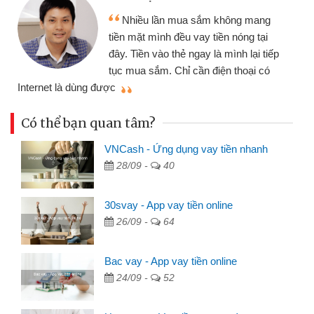
Tôi kinh d
ều lần mua sắm không mang
nhiều lúc cần
ặt mình đều vay tiền nóng tại
đến website qu
ền vào thẻ ngay là mình lại tiếp
đã giải quyết
a sắm. Chỉ cần điện thoại có
mình nhanh chóng
Có thể bạn quan tâm?
VNCash - Ứng dụng vay tiền nhanh
28/09 -
40
30svay - App vay tiền online
26/09 -
64
Bac vay - App vay tiền online
24/09 -
52