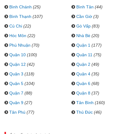
Bình Chánh
(25)
Bình Tân
(44)
Bình Thạnh
(107)
Cần Giờ
(3)
Củ Chi
(22)
Gò Vấp
(83)
Hóc Môn
(22)
Nhà Bè
(20)
Phú Nhuận
(70)
Quận 1
(177)
Quận 10
(100)
Quận 11
(75)
Quận 12
(42)
Quận 2
(49)
Quận 3
(118)
Quận 4
(35)
Quận 5
(104)
Quận 6
(68)
Quận 7
(88)
Quận 8
(37)
Quận 9
(27)
Tân Bình
(160)
Tân Phú
(77)
Thủ Đức
(46)