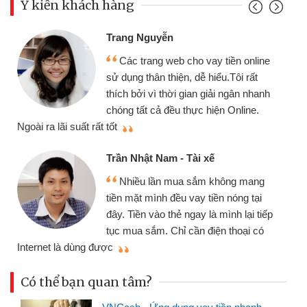
Ý kiến khách hàng
Đoàn Hữu Cảnh
Mình cần tiền gấp nên 
o vay tiền online
chiếc xe wave nhưng thật
dễ hiểu.Tôi rất
gói vay tiền bằng CMND o
an giải ngân nhanh
cần gặp mặt nên rất tiện lợi
ực hiện Online.
thiệu cho bạn bè biết
Cấn Văn Lực - Tạp hóa
i xế
Tôi kinh doanh buôn bán
sắm không mang
nhiều lúc cần vốn nhập hàn
ay tiền nóng tại
đến website qua bạn bè giới
ay là mình lại tiếp
đã giải quyết được công v
n điện thoại có
mình nhanh chóng
Có thể bạn quan tâm?