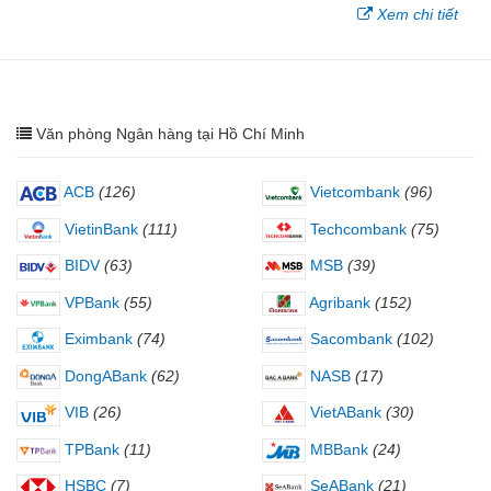
Xem chi tiết
Văn phòng Ngân hàng tại Hồ Chí Minh
ACB
(126)
Vietcombank
(96)
VietinBank
(111)
Techcombank
(75)
BIDV
(63)
MSB
(39)
VPBank
(55)
Agribank
(152)
Eximbank
(74)
Sacombank
(102)
DongABank
(62)
NASB
(17)
VIB
(26)
VietABank
(30)
TPBank
(11)
MBBank
(24)
HSBC
(7)
SeABank
(21)