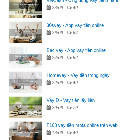
VNCash - Ứng dụng vay tiền nhanh
28/09 -
40
30svay - App vay tiền online
26/09 -
64
Bac vay - App vay tiền online
24/09 -
52
Homevay - Vay tiền trong ngày
22/09 -
49
VayID - Vay tiền lấy liền
20/09 -
70
F168 vay tiền mofa online trên web
18/09 -
40