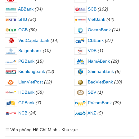
ABBank
(34)
SCB
(102)
SHB
(24)
VietBank
(44)
OCB
(30)
OceanBank
(14)
VietCapitalBank
(14)
CBBank
(27)
Saigonbank
(10)
VDB
(1)
PGBank
(15)
NamABank
(29)
Kienlongbank
(13)
ShinhanBank
(5)
LienVietPost
(12)
BaoVietBank
(10)
HDBank
(58)
SBV
(1)
GPBank
(7)
PVcomBank
(29)
NCB
(24)
ANZ
(5)
Văn phòng Hồ Chí Minh - Khu vực