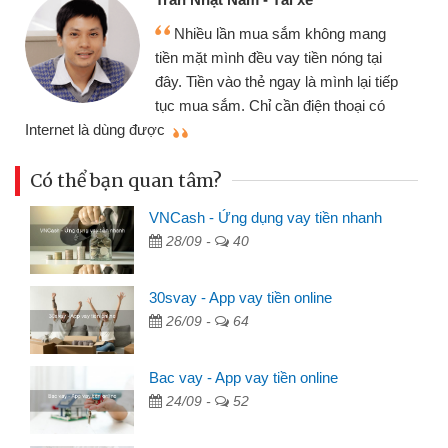
Tôi kinh doanh buôn
ua sắm không mang
nhiều lúc cần vốn nhập
u vay tiền nóng tại
đến website qua bạn bè 
ẻ ngay là mình lại tiếp
đã giải quyết được côn
ỉ cần điện thoại có
mình nhanh chóng
Có thể bạn quan tâm?
VNCash - Ứng dụng vay tiền nhanh
28/09 -
40
30svay - App vay tiền online
26/09 -
64
Bac vay - App vay tiền online
24/09 -
52