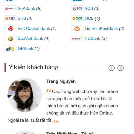
SeABank
(5)
SCB
(3)
SHB
(4)
OCB
(4)
Viet Capital Bank
(1)
LienVietPostBank
(2)
BaoViet Bank
(4)
HDBank
(3)
GPBank
(1)
Ý kiến khách hàng
Đoàn Hữu Cảnh
Mình cần tiền gấp 
b cho vay tiền online
chiếc xe wave nhưng t
ện, dễ hiểu.Tôi rất
gói vay tiền bằng CMN
i gian giải ngân nhanh
cần gặp mặt nên rất tiện
 thực hiện Online.
thiệu cho bạn bè biết
Cấn Văn Lực - Tạp h
- Tài xế