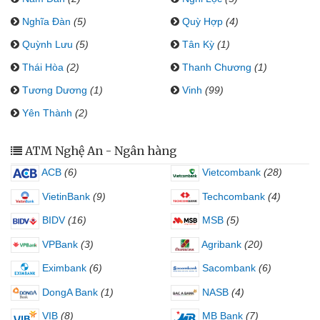
Nghĩa Đàn
(5)
Quỳ Hợp
(4)
Quỳnh Lưu
(5)
Tân Kỳ
(1)
Thái Hòa
(2)
Thanh Chương
(1)
Tương Dương
(1)
Vinh
(99)
Yên Thành
(2)
ATM Nghệ An - Ngân hàng
ACB
(6)
Vietcombank
(28)
VietinBank
(9)
Techcombank
(4)
BIDV
(16)
MSB
(5)
VPBank
(3)
Agribank
(20)
Eximbank
(6)
Sacombank
(6)
DongA Bank
(1)
NASB
(4)
VIB
(8)
MB Bank
(7)