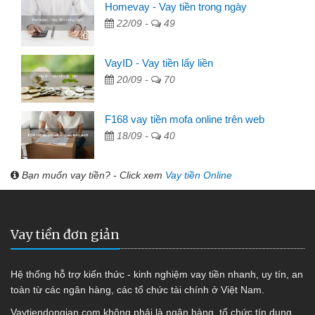
Homevay - Vay tiền trong ngày
22/09 -
49
VayID - Vay tiền lấy liền
20/09 -
70
F168 vay tiền mofa online trên web
18/09 -
40
Bạn muốn vay tiền? - Click xem
Vay tiền Online
Vay tiền đơn giản
Hệ thống hỗ trợ kiến thức - kinh nghiệm vay tiền nhanh, uy tín, an
toàn từ các ngân hàng, các tổ chức tài chính ở Việt Nam.
Vaytiendongian.com không phải là ngân hàng, tổ chức tín dụng