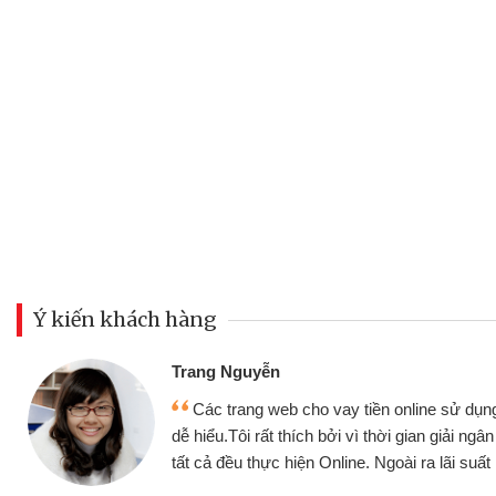
Ý kiến khách hàng
Đoàn Hữu Cảnh
Mình cần tiền gấp nên định 
 thân thiện,
nhưng thật may đã có gói vay 
ân nhanh chóng
không cần gặp mặt nên rất tiện l
rất tốt
bè biết