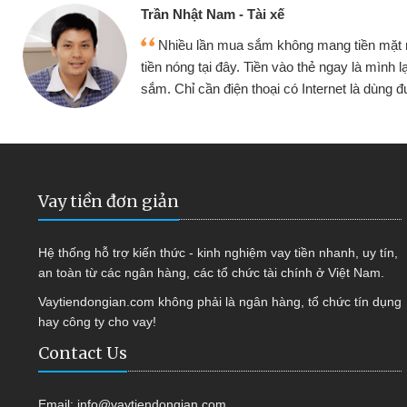
Cấn Văn Lực - Tạp hóa
 mình đều vay
Tôi kinh doanh buôn bán nhỏ 
ại tiếp tục mua
hàng, nhờ biết đến website qua b
 được
quyết được công việc của mìn
Vay tiền đơn giản
Hệ thống hỗ trợ kiến thức - kinh nghiệm vay tiền nhanh, uy tín,
an toàn từ các ngân hàng, các tổ chức tài chính ở Việt Nam.
Vaytiendongian.com không phải là ngân hàng, tổ chức tín dụng
hay công ty cho vay!
Contact Us
Email:
info@vaytiendongian.com