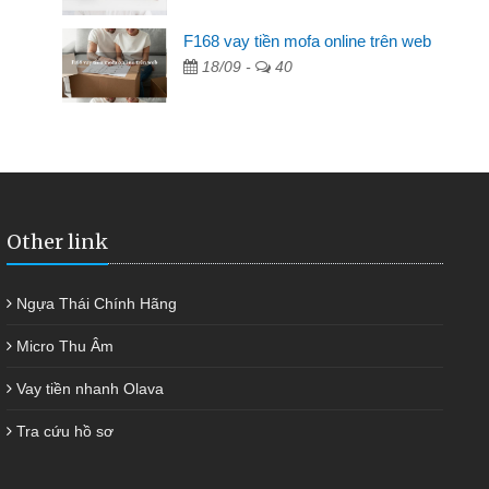
F168 vay tiền mofa online trên web
ngân hàng không ai cho vay. Trong khi
18/09 -
40
ải quyết việc riêng, trong 1-2 ngày tôi trả
đã giúp tôi kịp thời và nhanh chóng
Other link
Ngựa Thái Chính Hãng
Micro Thu Âm
Vay tiền nhanh Olava
Tra cứu hồ sơ