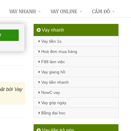
VAY NHANH
VAY ONLINE
CẦM ĐỒ
Vay nhanh
M
Vay tiền 1s
Hoá đơn mua hàng
F88 làm việc
Vay giang hồ
Vay tiền nhanh
ật bởi Vay
NowC vay
Vay góp ngày
Bằng đại học
Vay tiền trả góp