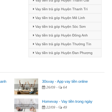
Vay tiền trả góp Huyện Thanh Oai
Vay tiền trả góp Huyện Thanh Trì
Vay tiền trả góp Huyện Mê Linh
Vay tiền trả góp Huyện Sóc Sơn
Vay tiền trả góp Huyện Đông Anh
Vay tiền trả góp Huyện Thường Tín
Vay tiền trả góp Huyện Đan Phượng
hanh
ên
30svay - App vay tiền online
26/09 -
64
ng qua quảng cáo trên facebook. Tôi là
đóng tiền nhà, sinh nhật bạn bè, mà đọc
Homevay - Vay tiền trong ngày
 gọn nên tôi quyết định vay
22/09 -
49