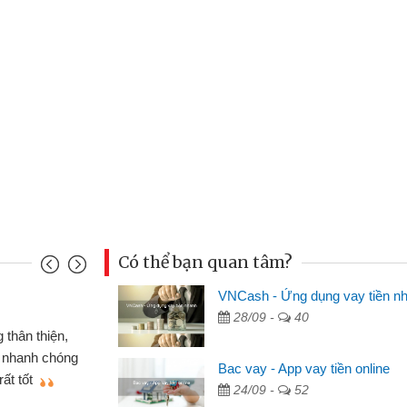
Có thể bạn quan tâm?
VNCash - Ứng dụng vay tiền n
Mai Lan - Sinh vi
28/09 -
40
cầm cố chiếc xe wave
Tôi biết đến thô
tiền bằng CMND online
sinh viên nên cần 
Bac vay - App vay tiền online
ợi, sẽ giới thiệu cho bạn
thấy thủ tục nhanh
24/09 -
52