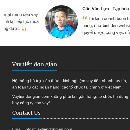
Cấn Văn Lực - Tạp hóa
y
Tôi kinh doanh buôn bán nhỏ lẻ nhiều lúc
a
hàng, nhờ biết đến website qua bạn bè giới thi
quyết được công việc của mình nhanh chón
Vay tiền đơn giản
Hệ thống hỗ trợ kiến thức - kinh nghiệm vay tiền nhanh, uy tín,
an toàn từ các ngân hàng, các tổ chức tài chính ở Việt Nam.
Vaytiendongian.com không phải là ngân hàng, tổ chức tín dụng
hay công ty cho vay!
Contact Us
Email:
info@vaytiendongian.com