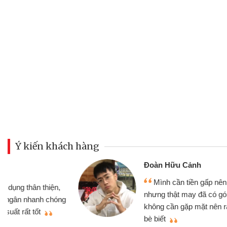
Ý kiến khách hàng
Đoàn Hữu Cảnh
Mình cần tiền gấp nên định cầm cố chiếc
nhưng thật may đã có gói vay tiền bằng CM
g
không cần gặp mặt nên rất tiện lợi, sẽ giới t
bè biết