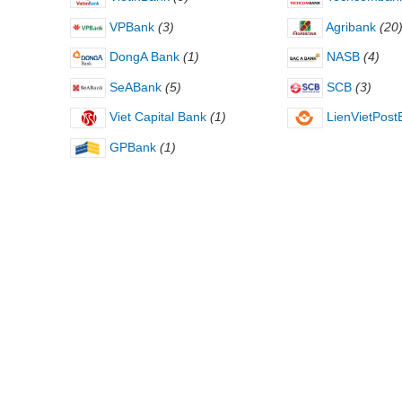
VPBank
(3)
Agribank
(20
DongA Bank
(1)
NASB
(4)
SeABank
(5)
SCB
(3)
Viet Capital Bank
(1)
LienVietPost
GPBank
(1)