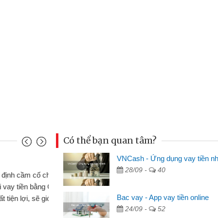
Có thể bạn quan tâm?
VNCash - Ứng dụng vay tiền n
Mai Lan - Sinh viên
28/09 -
40
 xe wave
Tôi biết đến thông qua quảng 
ND online
sinh viên nên cần đóng tiền nhà
Bac vay - App vay tiền online
hiệu cho bạn
thấy thủ tục nhanh gọn nên tôi 
24/09 -
52