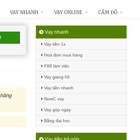
VAY NHANH
VAY ONLINE
CẦM ĐỒ
Vay nhanh
M
Vay tiền 1s
Hoá đơn mua hàng
F88 làm việc
Vay giang hồ
Vay tiền nhanh
 hàng
NowC vay
Vay góp ngày
Bằng đại học
Vay tiền trả góp