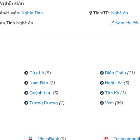
Nghĩa Đàn
ận/Huyện:
Nghĩa Đàn
Tỉnh/TP:
Nghệ An
Đàn,Tỉnh Nghệ An
Xem chi tiết
Cửa Lò
(5)
Diễn Châu
(11)
Nam Đàn
(2)
Nghi Lộc
(5)
Quỳnh Lưu
(5)
Tân Kỳ
(1)
Tương Dương
(1)
Vinh
(99)
VietinBank
(9)
Techcomban