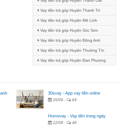
Vay tiền trả góp Huyện Thanh Oai
Vay tiền trả góp Huyện Thanh Trì
Vay tiền trả góp Huyện Mê Linh
Vay tiền trả góp Huyện Sóc Sơn
Vay tiền trả góp Huyện Đông Anh
Vay tiền trả góp Huyện Thường Tín
Vay tiền trả góp Huyện Đan Phượng
hanh
30svay - App vay tiền online
26/09 -
64
cáo trên facebook. Tôi là
, sinh nhật bạn bè, mà đọc
Homevay - Vay tiền trong ngày
quyết định vay
22/09 -
49