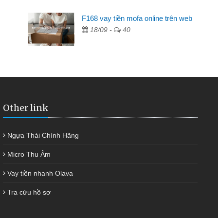
F168 vay tiền mofa online trên web
ng ai cho vay. Trong khi
18/09 -
40
riêng, trong 1-2 ngày tôi trả
kịp thời và nhanh chóng
Other link
Ngựa Thái Chính Hãng
Micro Thu Âm
Vay tiền nhanh Olava
Tra cứu hồ sơ