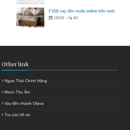
F168 vay tiền mofa online trên web
ngân hàng không ai cho vay. Trong khi
18/09 -
40
ải quyết việc riêng, trong 1-2 ngày tôi trả
đã giúp tôi kịp thời và nhanh chóng
Other link
Ngựa Thái Chính Hãng
Micro Thu Âm
Vay tiền nhanh Olava
Tra cứu hồ sơ