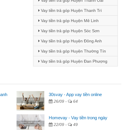
Vay tiền trả góp Huyện Thanh Oai
Vay tiền trả góp Huyện Thanh Trì
Vay tiền trả góp Huyện Mê Linh
Vay tiền trả góp Huyện Sóc Sơn
Vay tiền trả góp Huyện Đông Anh
Vay tiền trả góp Huyện Thường Tín
Vay tiền trả góp Huyện Đan Phượng
hanh
ên
30svay - App vay tiền online
26/09 -
64
ng qua quảng cáo trên facebook. Tôi là
đóng tiền nhà, sinh nhật bạn bè, mà đọc
Homevay - Vay tiền trong ngày
 gọn nên tôi quyết định vay
22/09 -
49