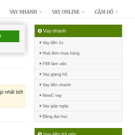
VAY NHANH
VAY ONLINE
CẦM ĐỒ
Vay nhanh
M
Vay tiền 1s
Hoá đơn mua hàng
F88 làm việc
Vay giang hồ
Vay tiền nhanh
p nhật bởi
NowC vay
Vay góp ngày
Bằng đại học
Vay tiền trả góp