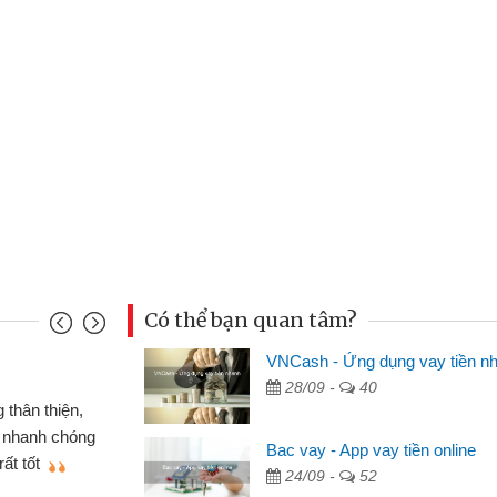
Có thể bạn quan tâm?
VNCash - Ứng dụng vay tiền n
Mai Lan - Sinh vi
28/09 -
40
cầm cố chiếc xe wave
Tôi biết đến thô
tiền bằng CMND online
sinh viên nên cần 
Bac vay - App vay tiền online
ợi, sẽ giới thiệu cho bạn
thấy thủ tục nhanh
24/09 -
52