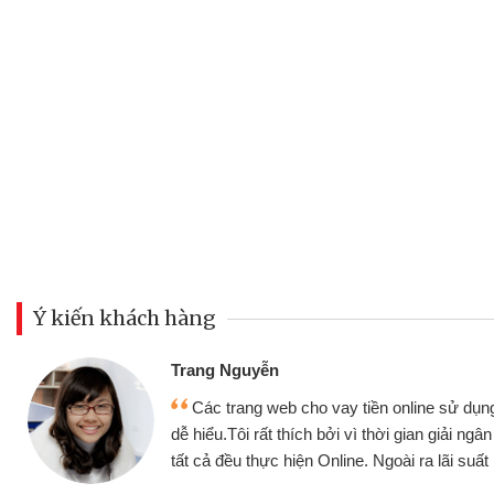
Ý kiến khách hàng
Đoàn Hữu Cảnh
Mình cần tiền gấp nên định 
 thân thiện,
nhưng thật may đã có gói vay 
ân nhanh chóng
không cần gặp mặt nên rất tiện l
rất tốt
bè biết