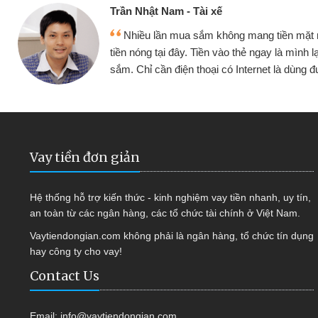
Cấn Văn Lực - Tạp hóa
 mình đều vay
Tôi kinh doanh buôn bán nhỏ 
ại tiếp tục mua
hàng, nhờ biết đến website qua b
 được
quyết được công việc của mìn
Vay tiền đơn giản
Hệ thống hỗ trợ kiến thức - kinh nghiệm vay tiền nhanh, uy tín,
an toàn từ các ngân hàng, các tổ chức tài chính ở Việt Nam.
Vaytiendongian.com không phải là ngân hàng, tổ chức tín dụng
hay công ty cho vay!
Contact Us
Email:
info@vaytiendongian.com