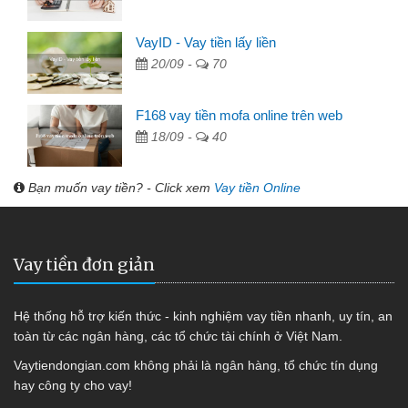
VayID - Vay tiền lấy liền
20/09 -
70
F168 vay tiền mofa online trên web
18/09 -
40
Bạn muốn vay tiền? - Click xem
Vay tiền Online
Vay tiền đơn giản
Hệ thống hỗ trợ kiến thức - kinh nghiệm vay tiền nhanh, uy tín, an
toàn từ các ngân hàng, các tổ chức tài chính ở Việt Nam.
Vaytiendongian.com không phải là ngân hàng, tổ chức tín dụng
hay công ty cho vay!