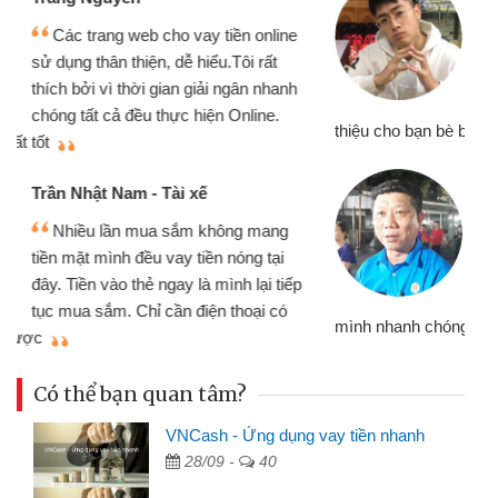
Mình cần tiền gấp nên định cầm cố
chiếc xe wave nhưng thật may đã có
gói vay tiền bằng CMND online không
cần gặp mặt nên rất tiện lợi, sẽ giới
thiệu cho bạn bè biết
qu
Cấn Văn Lực - Tạp hóa
Tôi kinh doanh buôn bán nhỏ lẻ
nhiều lúc cần vốn nhập hàng, nhờ biết
đến website qua bạn bè giới thiệu tôi
đã giải quyết được công việc của
mình nhanh chóng
th
Có thể bạn quan tâm?
VNCash - Ứng dụng vay tiền nhanh
28/09 -
40