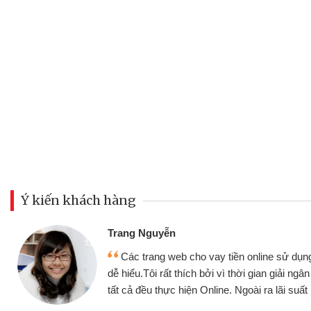
Ý kiến khách hàng
Đoàn Hữu Cảnh
Mình cần tiền gấp nên định 
 thân thiện,
nhưng thật may đã có gói vay 
ân nhanh chóng
không cần gặp mặt nên rất tiện l
rất tốt
bè biết