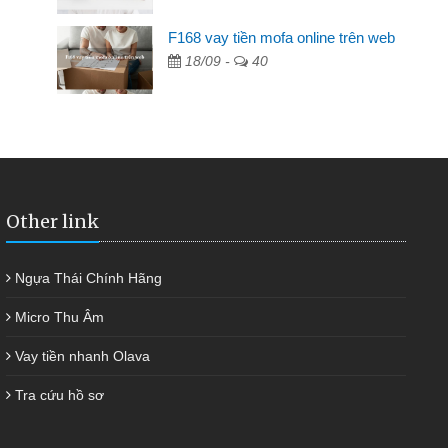
F168 vay tiền mofa online trên web
ngân hàng không ai cho vay. Trong khi
18/09 -
40
ải quyết việc riêng, trong 1-2 ngày tôi trả
đã giúp tôi kịp thời và nhanh chóng
Other link
Ngựa Thái Chính Hãng
Micro Thu Âm
Vay tiền nhanh Olava
Tra cứu hồ sơ