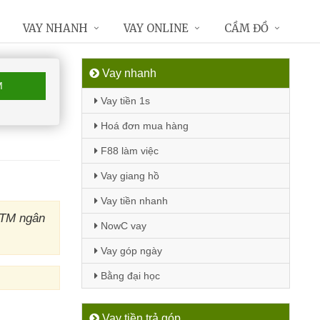
VAY NHANH
VAY ONLINE
CẦM ĐỒ
Vay nhanh
M
Vay tiền 1s
Hoá đơn mua hàng
F88 làm việc
Vay giang hồ
Vay tiền nhanh
ATM ngân
NowC vay
Vay góp ngày
Bằng đại học
Vay tiền trả góp