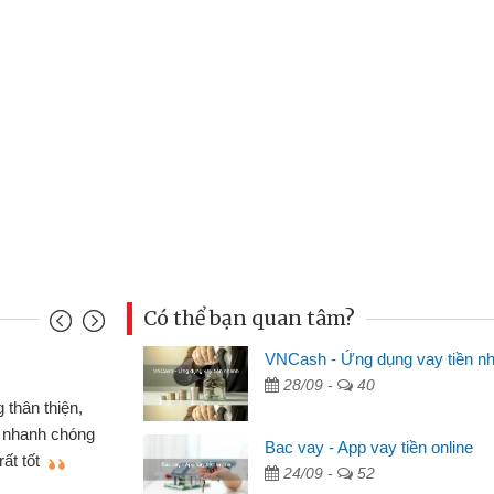
Có thể bạn quan tâm?
VNCash - Ứng dụng vay tiền n
Mai Lan - Sinh vi
28/09 -
40
cầm cố chiếc xe wave
Tôi biết đến thô
tiền bằng CMND online
sinh viên nên cần 
Bac vay - App vay tiền online
ợi, sẽ giới thiệu cho bạn
thấy thủ tục nhanh
24/09 -
52