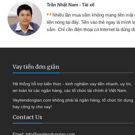
Cấn Văn Lực - Tạp hóa
 mình đều vay
Tôi kinh doanh buôn bán nhỏ 
ại tiếp tục mua
hàng, nhờ biết đến website qua b
 được
quyết được công việc của mìn
Vay tiền đơn giản
Hệ thống hỗ trợ kiến thức - kinh nghiệm vay tiền nhanh, uy tín,
an toàn từ các ngân hàng, các tổ chức tài chính ở Việt Nam.
Vaytiendongian.com không phải là ngân hàng, tổ chức tín dụng
hay công ty cho vay!
Contact Us
Email:
info@vaytiendongian.com