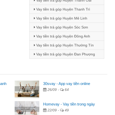
Vay tiền trả góp Huyện Thanh Oai
Vay tiền trả góp Huyện Thanh Trì
Vay tiền trả góp Huyện Mê Linh
Vay tiền trả góp Huyện Sóc Sơn
Vay tiền trả góp Huyện Đông Anh
Vay tiền trả góp Huyện Thường Tín
Vay tiền trả góp Huyện Đan Phượng
hanh
ên
30svay - App vay tiền online
26/09 -
64
ng qua quảng cáo trên facebook. Tôi là
đóng tiền nhà, sinh nhật bạn bè, mà đọc
Homevay - Vay tiền trong ngày
 gọn nên tôi quyết định vay
22/09 -
49