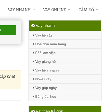
VAY NHANH
VAY ONLINE
CẦM ĐỒ
Vay nhanh
M
Vay tiền 1s
Hoá đơn mua hàng
F88 làm việc
Vay giang hồ
Vay tiền nhanh
cập nhật
NowC vay
Vay góp ngày
Bằng đại học
Vay tiền trả góp