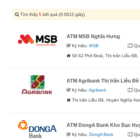
Tìm thấy
5
kết quả (0.0012 giây)
ATM MSB Nghĩa Hưng
Ký hiệu:
MSB
Qu
Số 62 Phố Đoài, Thị trấn Liễu Đề
ATM Agribank Thị trấn Liễu Đề
Ký hiệu:
Agribank
Qu
Thị trấn Liễu Đề, Huyện Nghĩa H
ATM DongA Bank Kho Bạc Hu
Ký hiệu:
DongA Bank
Qu