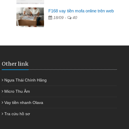
F168 vay tiền mofa online trên web
 không ai cho vay. Trong khi
18/09 -
40
iệc riêng, trong 1-2 ngày tôi trả
ôi kịp thời và nhanh chóng
Other link
Ngựa Thái Chính Hãng
Micro Thu Âm
Vay tiền nhanh Olava
Tra cứu hồ sơ