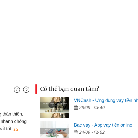
Có thể bạn quan tâm?
VNCash - Ứng dụng vay tiền n
Mai Lan - Sinh viên
28/09 -
40
iếc xe wave
Tôi biết đến thông qua qu
 CMND online
sinh viên nên cần đóng tiền 
Bac vay - App vay tiền online
i thiệu cho bạn
thấy thủ tục nhanh gọn nên t
24/09 -
52