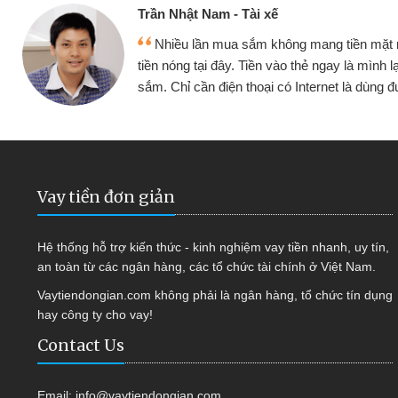
Cấn Văn Lực - Tạp hóa
 vay
Tôi kinh doanh buôn bán nhỏ lẻ nhiều 
c mua
hàng, nhờ biết đến website qua bạn bè giới 
quyết được công việc của mình nhanh c
Vay tiền đơn giản
Hệ thống hỗ trợ kiến thức - kinh nghiệm vay tiền nhanh, uy tín,
an toàn từ các ngân hàng, các tổ chức tài chính ở Việt Nam.
Vaytiendongian.com không phải là ngân hàng, tổ chức tín dụng
hay công ty cho vay!
Contact Us
Email:
info@vaytiendongian.com