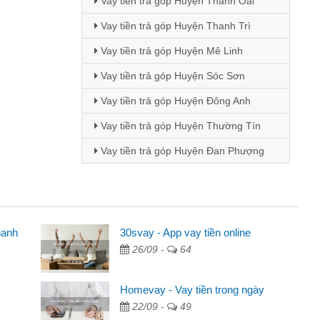
Vay tiền trả góp Huyện Thanh Oai
Vay tiền trả góp Huyện Thanh Trì
Vay tiền trả góp Huyện Mê Linh
Vay tiền trả góp Huyện Sóc Sơn
Vay tiền trả góp Huyện Đông Anh
Vay tiền trả góp Huyện Thường Tín
Vay tiền trả góp Huyện Đan Phượng
hanh
30svay - App vay tiền online
26/09 -
64
ảng cáo trên facebook. Tôi là
nhà, sinh nhật bạn bè, mà đọc
Homevay - Vay tiền trong ngày
ôi quyết định vay
22/09 -
49