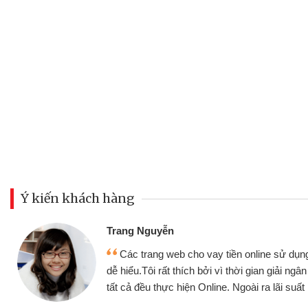
Ý kiến khách hàng
Đoàn Hữu Cảnh
Mình cần tiền gấp nên định cầm cố ch
n,
nhưng thật may đã có gói vay tiền bằng
hóng
không cần gặp mặt nên rất tiện lợi, sẽ giớ
bè biết