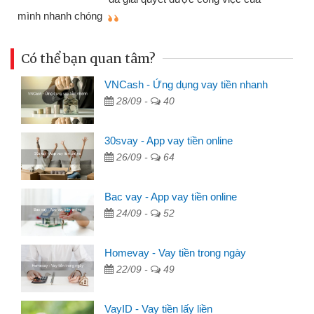
mình nhanh chóng
th
Có thể bạn quan tâm?
VNCash - Ứng dụng vay tiền nhanh
28/09 -
40
30svay - App vay tiền online
26/09 -
64
Bac vay - App vay tiền online
24/09 -
52
Homevay - Vay tiền trong ngày
22/09 -
49
VayID - Vay tiền lấy liền