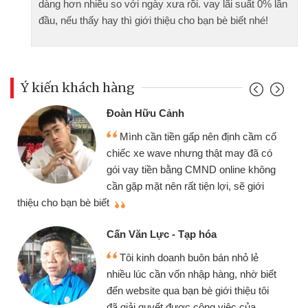
dàng hơn nhiều so với ngày xưa rồi. vay lãi suất 0% lần
đầu, nếu thấy hay thì giới thiệu cho bạn bè biết nhé!
Ý kiến khách hàng
Đoàn Hữu Cảnh
Mình cần tiền gấp nên định cầm cố
chiếc xe wave nhưng thật may đã có
gói vay tiền bằng CMND online không
cần gặp mặt nên rất tiện lợi, sẽ giới
thiệu cho bạn bè biết
qu
Cấn Văn Lực - Tạp hóa
Tôi kinh doanh buôn bán nhỏ lẻ
nhiều lúc cần vốn nhập hàng, nhờ biết
đến website qua bạn bè giới thiệu tôi
đã giải quyết được công việc của