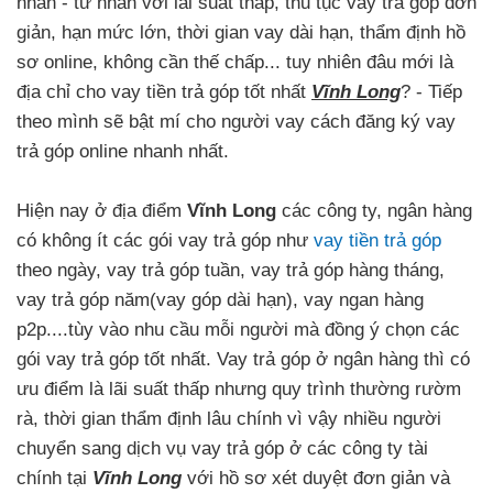
nhân - tư nhân với lãi suất thấp, thủ tục vay trả góp đơn
giản, hạn mức lớn, thời gian vay dài hạn, thẩm định hồ
sơ online, không cần thế chấp... tuy nhiên đâu mới là
địa chỉ cho vay tiền trả góp tốt nhất
Vĩnh Long
? - Tiếp
theo mình sẽ bật mí cho người vay cách đăng ký vay
trả góp online nhanh nhất.
Hiện nay ở địa điểm
Vĩnh Long
các công ty, ngân hàng
có không ít các gói vay trả góp như
vay tiền trả góp
theo ngày, vay trả góp tuần, vay trả góp hàng tháng,
vay trả góp năm(vay góp dài hạn), vay ngan hàng
p2p....tùy vào nhu cầu mỗi người mà đồng ý chọn các
gói vay trả góp tốt nhất. Vay trả góp ở ngân hàng thì có
ưu điểm là lãi suất thấp nhưng quy trình thường rườm
rà, thời gian thẩm định lâu chính vì vậy nhiều người
chuyển sang dịch vụ vay trả góp ở các công ty tài
chính tại
Vĩnh Long
với hồ sơ xét duyệt đơn giản và