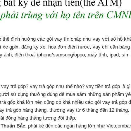
 thể định hướng các gói vay tín chấp như vay với sổ hộ kh
ái xe gplx, đăng ký xe, hóa đơn điện nước, vay chỉ cần bảng
y ảnh, điện thoại iphone/samsung/oppo, máy tính, ipad, sim
vay trả góp? vay trả góp như thế nào? vay tiền trả góp là g
u người sử dụng thường dùng để mua sắm những sản phẩm yê
trả góp khá lớn nên cũng có khá nhiều các gói vay trả góp 
vay trả góp hàng tháng, thường vay từ 6 tháng đến 12 tháng
hải đóng hàng tháng tương đối thấp.
i
Thuận Bắc
, phải kể đến các ngân hàng lớn như Vietcomba