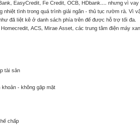
Bank, EasyCredit, Fe Credit, OCB, HDbank.... nhưng vì vay 
hiệt tình trong quá trình giải ngân - thủ tục rườm rà. Vì v
hư đã liệt kê ở danh sách phía trên để được hỗ trợ tối đa.
 Homecredit, ACS, Mirae Asset, các trung tâm điện máy xan
p tài sản
n khoản - không gặp mặt
thế chấp