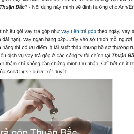
Thuận Bắc
? - Nội dung này mình sẽ định hướng cho Anh/E
t nhiều gói vay trả góp như
vay tiền trả góp
theo ngày, vay t
p dài hạn), vay ngan hàng p2p....tùy vào sở thích mỗi người
n hàng thì có ưu điểm là lãi suất thấp nhưng hồ sơ thường 
iểu dịch vụ vay trả góp ở các công ty tài chính tại
Thuận Bắ
hơn thậm chí không cần chứng minh thu nhập. Chỉ bớt chút th
 của Anh/Chị sẽ được xét duyệt.