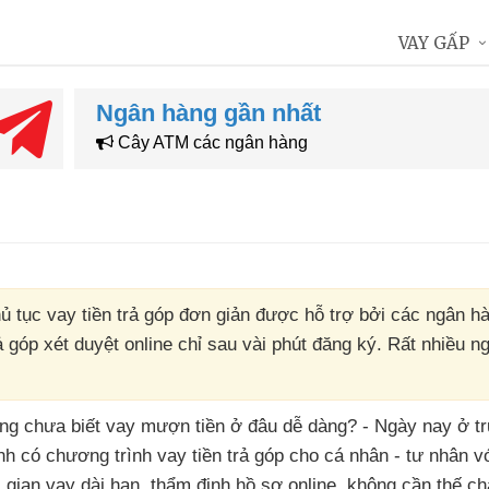
VAY GẤP
Ngân hàng gần nhất
Cây ATM các ngân hàng
ủ tục vay tiền trả góp đơn giản được hỗ trợ bởi các ngân h
ả góp xét duyệt online chỉ sau vài phút đăng ký. Rất nhiều 
g chưa biết vay mượn tiền ở đâu dễ dàng? - Ngày nay ở t
nh có chương trình vay tiền trả góp cho cá nhân - tư nhân vớ
i gian vay dài hạn, thẩm định hồ sơ online, không cần thế chấ