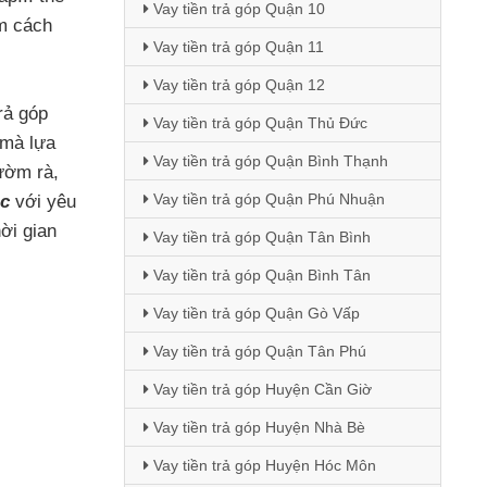
Vay tiền trả góp Quận 10
m cách
Vay tiền trả góp Quận 11
Vay tiền trả góp Quận 12
rả góp
Vay tiền trả góp Quận Thủ Đức
 mà lựa
Vay tiền trả góp Quận Bình Thạnh
rườm rà,
Vay tiền trả góp Quận Phú Nhuận
c
với yêu
ời gian
Vay tiền trả góp Quận Tân Bình
Vay tiền trả góp Quận Bình Tân
Vay tiền trả góp Quận Gò Vấp
Vay tiền trả góp Quận Tân Phú
Vay tiền trả góp Huyện Cần Giờ
Vay tiền trả góp Huyện Nhà Bè
Vay tiền trả góp Huyện Hóc Môn