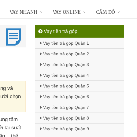
VAY NHANH
VAY ONLINE
CẦM ĐỒ
Vay tiền trả góp
Vay tiền trả góp Quận 1
Vay tiền trả góp Quận 2
Vay tiền trả góp Quận 3
Vay tiền trả góp Quận 4
Vay tiền trả góp Quận 5
àng và
người chọn
Vay tiền trả góp Quận 6
Vay tiền trả góp Quận 7
Vay tiền trả góp Quận 8
rung tâm
i lãi suất
Vay tiền trả góp Quận 9
p... thế