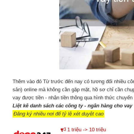
Thêm vào đó Từ trước đến nay có tương đối nhiều cô
sản) online mà không cần gặp mặt, hồ sơ chỉ cần ch
vay được tiền - nhận tiền thông qua hình thức chuyể
Liệt kê danh sách các công ty - ngân hàng cho vay 
Đăng ký nhiều nơi để tỷ lệ xét duyệt cao
1 triệu -> 10 triệu