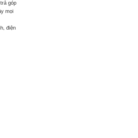
trả góp
ậy mọi
h, điện