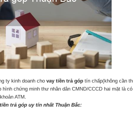
ng ty kinh doanh cho
vay tiền trả góp
tín chấp(không cần th
ụp hình chứng minh thư nhân dân CMND/CCCD hai mặt là có
n khoản ATM.
tiền trả góp uy tín nhất Thuận Bắc: