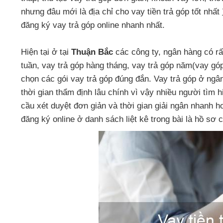
nhưng đâu mới là địa chỉ cho vay tiền trả góp tốt nhất
đăng ký vay trả góp online nhanh nhất.
Hiện tại ở tại
Thuận Bắc
các công ty, ngân hàng có rấ
tuần, vay trả góp hàng tháng, vay trả góp năm(vay gó
chọn các gói vay trả góp đúng đắn. Vay trả góp ở ngâ
thời gian thẩm định lâu chính vì vậy nhiều người tìm h
cầu xét duyệt đơn giản và thời gian giải ngân nhanh 
đăng ký online ở danh sách liệt kê trong bài là hồ sơ