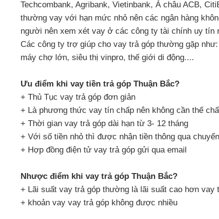
Techcombank, Agribank, Vietinbank, Á châu ACB, Citi
thường vay với hạn mức nhỏ nên các ngân hàng không n
người nên xem xét vay ở các công ty tài chính uy tín n
Các công ty trợ giúp cho vay trả góp thường gặp như:
máy chợ lớn, siêu thị vinpro, thế giới di động....
Ưu điểm khi vay tiền trả góp Thuận Bắc?
+ Thủ Tục vay trả góp đơn giản
+ Là phương thức vay tín chấp nên không cần thế chấ
+ Thời gian vay trả góp dài hạn từ 3- 12 tháng
+ Với số tiền nhỏ thì được nhận tiền thông qua chuyể
+ Hợp đồng điện tử vay trả góp gửi qua email
Nhược điểm khi vay trả góp Thuận Bắc?
+ Lãi suất vay trả góp thường là lãi suất cao hơn vay 
+ khoản vay vay trả góp không được nhiều