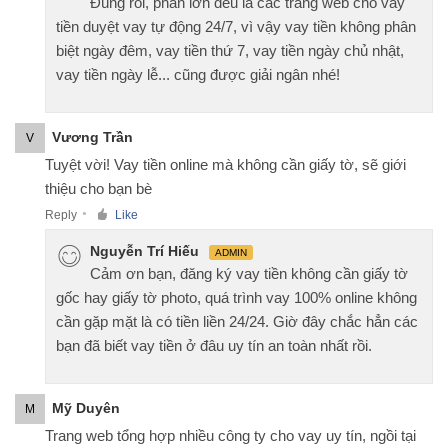
Đúng rồi, phần lớn đều là các trang web cho vay
tiền duyệt vay tự động 24/7, vì vậy vay tiền không phân
biệt ngày đêm, vay tiền thứ 7, vay tiền ngày chủ nhật,
vay tiền ngày lễ... cũng được giải ngân nhé!
Vương Trần
V
Tuyệt vời! Vay tiền online mà không cần giấy tờ, sẽ giới
thiệu cho bạn bè
Reply
Like
●
Nguyễn Trí Hiếu
ADMIN
Cảm ơn bạn, đăng ký vay tiền không cần giấy tờ
gốc hay giấy tờ photo, quá trình vay 100% online không
cần gặp mặt là có tiền liền 24/24. Giờ đây chắc hẳn các
bạn đã biết vay tiền ở đâu uy tín an toàn nhất rồi.
Mỹ Duyên
M
Trang web tổng hợp nhiều công ty cho vay uy tín, ngồi tại