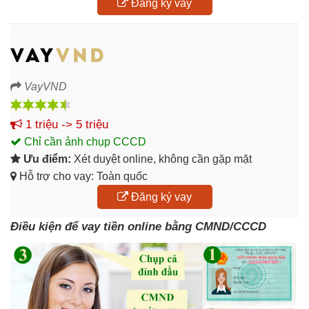
Đăng ký vay
VayVND
1 triệu -> 5 triệu
Chỉ cần ảnh chụp CCCD
Ưu điểm:
Xét duyệt online, không cần gặp mặt
Hỗ trợ cho vay: Toàn quốc
Đăng ký vay
Điều kiện để vay tiền online bằng CMND/CCCD