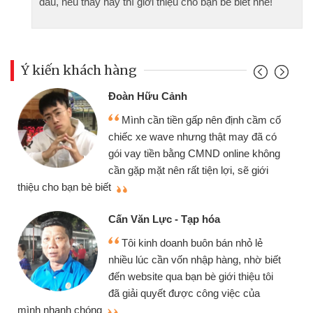
đầu, nếu thấy hay thì giới thiệu cho bạn bè biết nhé!
Ý kiến khách hàng
Đoàn Hữu Cảnh
Mình cần tiền gấp nên định cầm cố
chiếc xe wave nhưng thật may đã có
gói vay tiền bằng CMND online không
cần gặp mặt nên rất tiện lợi, sẽ giới
thiệu cho bạn bè biết
qu
Cấn Văn Lực - Tạp hóa
Tôi kinh doanh buôn bán nhỏ lẻ
nhiều lúc cần vốn nhập hàng, nhờ biết
đến website qua bạn bè giới thiệu tôi
đã giải quyết được công việc của
mình nhanh chóng
th