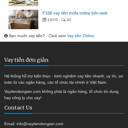
F168 vay tiền mofa online trên web
18/09 -
40
Bạn muốn vay tiền? - Click xem
Vay tiền Online
Vay tiền đơn giản
Hệ thống hỗ trợ kiến thức - kinh nghiệm vay tiền nhanh, uy tín, an
toàn từ các ngân hàng, các tổ chức tài chính ở Việt Nam.
Vaytiendongian.com không phải là ngân hàng, tổ chức tín dụng
hay công ty cho vay!
Contact Us
Email:
info@vaytiendongian.com