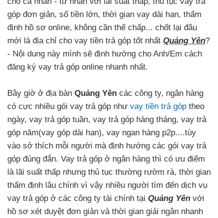
cho cá nhân - tư nhân với lãi suất thấp, thủ tục vay trả
góp đơn giản, số tiền lớn, thời gian vay dài hạn, thẩm
định hồ sơ online, không cần thế chấp... chốt lại đâu
mới là địa chỉ cho vay tiền trả góp tốt nhất
Quảng Yên
?
- Nội dung này mình sẽ định hướng cho Anh/Em cách
đăng ký vay trả góp online nhanh nhất.
Bây giờ ở địa bàn
Quảng Yên
các công ty, ngân hàng
có cực nhiều gói vay trả góp như
vay tiền trả góp
theo
ngày, vay trả góp tuần, vay trả góp hàng tháng, vay trả
góp năm(vay góp dài hạn), vay ngan hàng p2p....tùy
vào sở thích mỗi người mà định hướng các gói vay trả
góp đúng đắn. Vay trả góp ở ngân hàng thì có ưu điểm
là lãi suất thấp nhưng thủ tục thường rườm rà, thời gian
thẩm định lâu chính vì vậy nhiều người tìm đến dịch vụ
vay trả góp ở các công ty tài chính tại
Quảng Yên
với
hồ sơ xét duyệt đơn giản và thời gian giải ngân nhanh