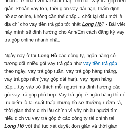
nhân - tư nhân với lãi suất thấp, thủ tục vay trả góp đơn
giản, khoản vay lớn, thời gian vay dài hạn, thẩm định
hồ sơ online, không cần thế chấp... chốt lại đâu mới là
địa chỉ cho vay tiền trả góp tốt nhất
Long Hồ
? - Bài viết
này mình sẽ định hướng cho Anh/Em cách đăng ký vay
trả góp online nhanh nhất.
Ngày nay ở tại
Long Hồ
các công ty, ngân hàng có
tương đối nhiều gói vay trả góp như
vay tiền trả góp
theo ngày, vay trả góp tuần, vay trả góp hàng tháng,
vay trả góp năm(vay góp dài hạn), vay ngan hàng
p2p....tùy vào sở thích mỗi người mà định hướng các
gói vay trả góp phù hợp. Vay trả góp ở ngân hàng thì có
ưu điểm là lãi suất thấp nhưng hồ sơ thường rườm rà,
thời gian thẩm định lâu chính vì vậy nhiều người tìm
hiểu dịch vụ vay trả góp ở các công ty tài chính tại
Long Hồ
với thủ tục xét duyệt đơn giản và thời gian