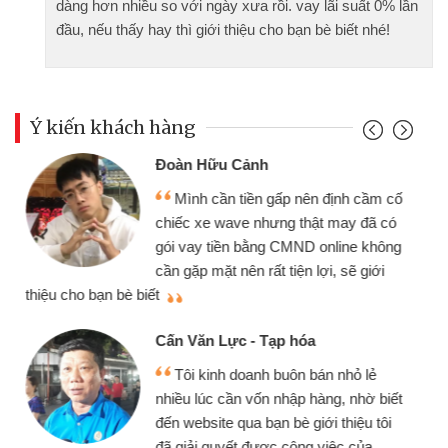
dàng hơn nhiều so với ngày xưa rồi. vay lãi suất 0% lần
đầu, nếu thấy hay thì giới thiệu cho bạn bè biết nhé!
Ý kiến khách hàng
Đoàn Hữu Cảnh
Mình cần tiền gấp nên định cầm cố
chiếc xe wave nhưng thật may đã có
gói vay tiền bằng CMND online không
cần gặp mặt nên rất tiện lợi, sẽ giới
thiệu cho bạn bè biết
qu
Cấn Văn Lực - Tạp hóa
Tôi kinh doanh buôn bán nhỏ lẻ
nhiều lúc cần vốn nhập hàng, nhờ biết
đến website qua bạn bè giới thiệu tôi
đã giải quyết được công việc của