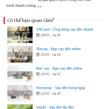
mình nhanh chóng
th
Có thể bạn quan tâm?
VNCash - Ứng dụng vay tiền nhanh
28/09 -
40
30svay - App vay tiền online
26/09 -
64
Bac vay - App vay tiền online
24/09 -
52
Homevay - Vay tiền trong ngày
22/09 -
49
VayID - Vay tiền lấy liền