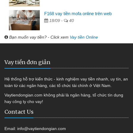
F168 vay tiền mofa online trên web
18/09 -
40
Bạn muốn vay tiền? - Click xem
Vay tiền Online
Vay tiền đơn giản
Hệ thống hỗ trợ kiến thức - kinh nghiệm vay tiền nhanh, uy tín, an
toàn từ các ngân hàng, các tổ chức tài chính ở Việt Nam.
Vaytiendongian.com không phải là ngân hàng, tổ chức tín dụng
hay công ty cho vay!
Contact Us
Email:
info@vaytiendongian.com