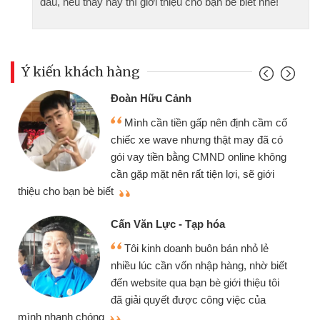
đầu, nếu thấy hay thì giới thiệu cho bạn bè biết nhé!
Ý kiến khách hàng
Đoàn Hữu Cảnh
Mình cần tiền gấp nên định cầm cố
chiếc xe wave nhưng thật may đã có
gói vay tiền bằng CMND online không
cần gặp mặt nên rất tiện lợi, sẽ giới
thiệu cho bạn bè biết
qu
Cấn Văn Lực - Tạp hóa
Tôi kinh doanh buôn bán nhỏ lẻ
nhiều lúc cần vốn nhập hàng, nhờ biết
đến website qua bạn bè giới thiệu tôi
đã giải quyết được công việc của
mình nhanh chóng
th