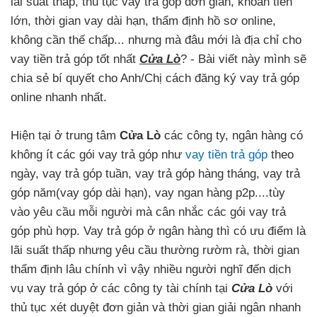
lãi suất thấp, thủ tục vay trả góp đơn giản, khoản tiền
lớn, thời gian vay dài hạn, thẩm định hồ sơ online,
không cần thế chấp... nhưng mà đâu mới là địa chỉ cho
vay tiền trả góp tốt nhất
Cửa Lò
? - Bài viết này mình sẽ
chia sẻ bí quyết cho Anh/Chị cách đăng ký vay trả góp
online nhanh nhất.
Hiện tại ở trung tâm
Cửa Lò
các công ty, ngân hàng có
không ít các gói vay trả góp như
vay tiền trả góp
theo
ngày, vay trả góp tuần, vay trả góp hàng tháng, vay trả
góp năm(vay góp dài hạn), vay ngan hàng p2p....tùy
vào yêu cầu mỗi người mà cân nhắc các gói vay trả
góp phù hợp. Vay trả góp ở ngân hàng thì có ưu điểm là
lãi suất thấp nhưng yêu cầu thường rườm rà, thời gian
thẩm định lâu chính vì vậy nhiều người nghĩ đến dịch
vụ vay trả góp ở các công ty tài chính tại
Cửa Lò
với
thủ tục xét duyệt đơn giản và thời gian giải ngân nhanh