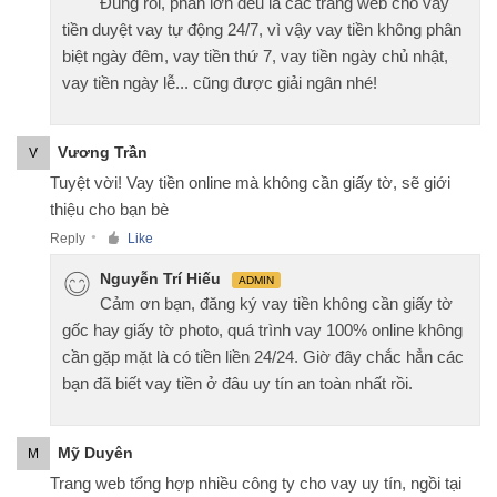
Đúng rồi, phần lớn đều là các trang web cho vay
tiền duyệt vay tự động 24/7, vì vậy vay tiền không phân
biệt ngày đêm, vay tiền thứ 7, vay tiền ngày chủ nhật,
vay tiền ngày lễ... cũng được giải ngân nhé!
Vương Trần
V
Tuyệt vời! Vay tiền online mà không cần giấy tờ, sẽ giới
thiệu cho bạn bè
Reply
Like
●
Nguyễn Trí Hiếu
ADMIN
Cảm ơn bạn, đăng ký vay tiền không cần giấy tờ
gốc hay giấy tờ photo, quá trình vay 100% online không
cần gặp mặt là có tiền liền 24/24. Giờ đây chắc hẳn các
bạn đã biết vay tiền ở đâu uy tín an toàn nhất rồi.
Mỹ Duyên
M
Trang web tổng hợp nhiều công ty cho vay uy tín, ngồi tại