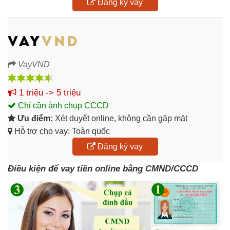
Đăng ký vay
VayVND
1 triệu -> 5 triệu
Chỉ cần ảnh chụp CCCD
Ưu điểm:
Xét duyệt online, không cần gặp mặt
Hỗ trợ cho vay: Toàn quốc
Đăng ký vay
Điều kiện để vay tiền online bằng CMND/CCCD