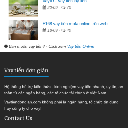
VayID - Vay tiền lấy liền
20/09 -
70
F168 vay tiền mofa online trên web
18/09 -
40
Bạn muốn vay tiền? - Click xem
Vay tiền Online
Vay tiền đơn giản
Hệ thống hỗ trợ kiến thức - kinh nghiệm vay tiền nhanh, uy tín, an
toàn từ các ngân hàng, các tổ chức tài chính ở Việt Nam.
Vaytiendongian.com không phải là ngân hàng, tổ chức tín dụng
hay công ty cho vay!
Contact Us