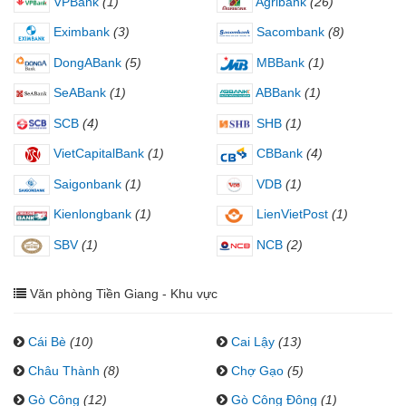
VPBank
(1)
Agribank
(26)
Eximbank
(3)
Sacombank
(8)
DongABank
(5)
MBBank
(1)
SeABank
(1)
ABBank
(1)
SCB
(4)
SHB
(1)
VietCapitalBank
(1)
CBBank
(4)
Saigonbank
(1)
VDB
(1)
Kienlongbank
(1)
LienVietPost
(1)
SBV
(1)
NCB
(2)
Văn phòng Tiền Giang - Khu vực
Cái Bè
(10)
Cai Lậy
(13)
Châu Thành
(8)
Chợ Gạo
(5)
Gò Công
(12)
Gò Công Đông
(1)