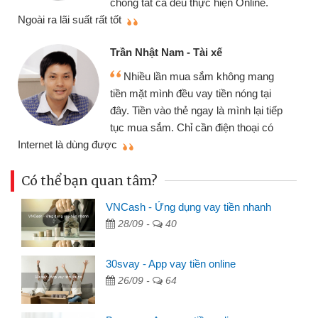
chóng tất cả đều thực hiện Online.
thi
Ngoài ra lãi suất rất tốt
Trần Nhật Nam - Tài xế
Nhiều lần mua sắm không mang
tiền mặt mình đều vay tiền nóng tại
đây. Tiền vào thẻ ngay là mình lại tiếp
tục mua sắm. Chỉ cần điện thoại có
mì
Internet là dùng được
Có thể bạn quan tâm?
VNCash - Ứng dụng vay tiền nhanh
28/09 -
40
30svay - App vay tiền online
26/09 -
64