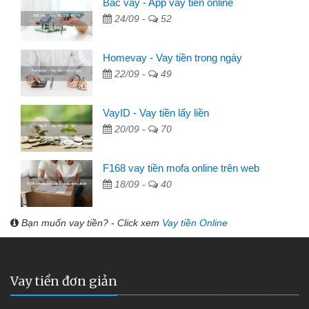
Bac vay - App vay tiền online
24/09 -
52
Homevay - Vay tiền trong ngày
22/09 -
49
VayID - Vay tiền lấy liền
20/09 -
70
F168 vay tiền mofa online trên web
18/09 -
40
Bạn muốn vay tiền? - Click xem
Vay tiền Online
Vay tiền đơn giản