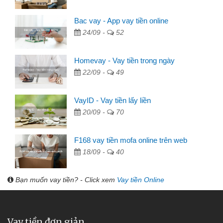
Bac vay - App vay tiền online
24/09 -
52
Homevay - Vay tiền trong ngày
22/09 -
49
VayID - Vay tiền lấy liền
20/09 -
70
F168 vay tiền mofa online trên web
18/09 -
40
Bạn muốn vay tiền? - Click xem
Vay tiền Online
Vay tiền đơn giản