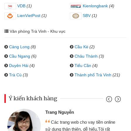
VDB
(1)
Kienlongbank
(4)
LienVietPost
(1)
SBV
(1)
Văn phòng Trà Vinh - Khu vực
Càng Long
(8)
Cầu Kè
(2)
Cầu Ngang
(6)
Châu Thành
(3)
Duyên Hải
(4)
Tiểu Cần
(4)
Trà Cú
(3)
Thành phố Trà Vinh
(21)
Ý kiến khách hàng
Trang Nguyễn
Các trang web cho vay tiền online
sử dụng thân thiện, dễ hiểu.Tôi rất