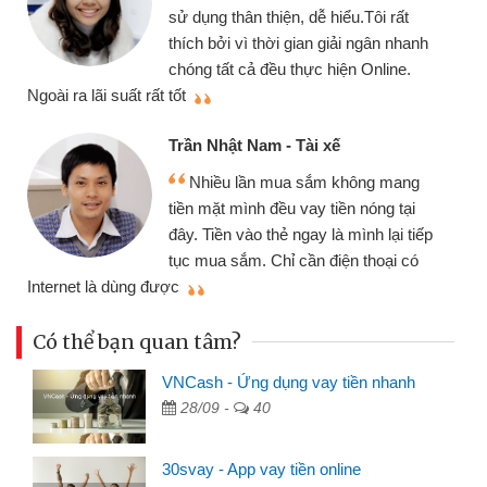
sử dụng thân thiện, dễ hiểu.Tôi rất
thích bởi vì thời gian giải ngân nhanh
chóng tất cả đều thực hiện Online.
thi
Ngoài ra lãi suất rất tốt
Trần Nhật Nam - Tài xế
Nhiều lần mua sắm không mang
tiền mặt mình đều vay tiền nóng tại
đây. Tiền vào thẻ ngay là mình lại tiếp
tục mua sắm. Chỉ cần điện thoại có
mì
Internet là dùng được
Có thể bạn quan tâm?
VNCash - Ứng dụng vay tiền nhanh
28/09 -
40
30svay - App vay tiền online