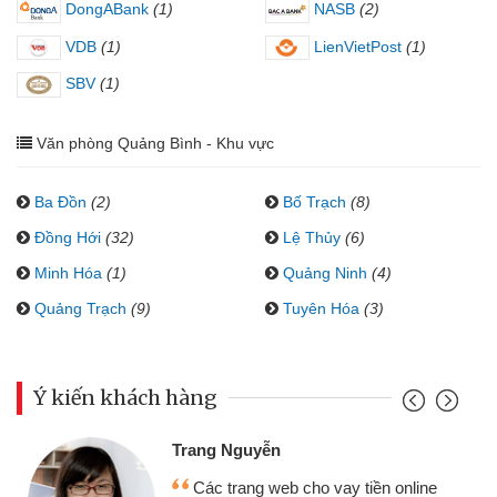
DongABank
(1)
NASB
(2)
VDB
(1)
LienVietPost
(1)
SBV
(1)
Văn phòng Quảng Bình - Khu vực
Ba Đồn
(2)
Bố Trạch
(8)
Đồng Hới
(32)
Lệ Thủy
(6)
Minh Hóa
(1)
Quảng Ninh
(4)
Quảng Trạch
(9)
Tuyên Hóa
(3)
Ý kiến khách hàng
Trang Nguyễn
Các trang web cho vay tiền online