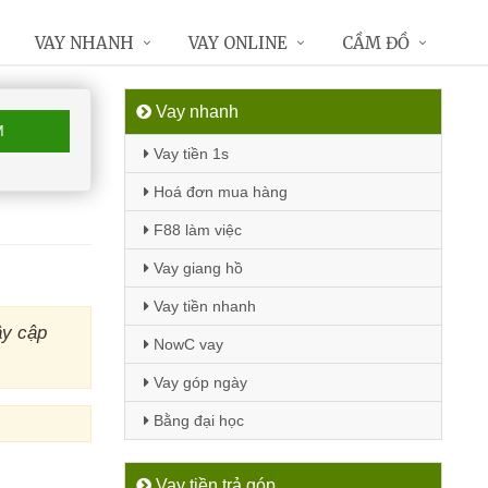
VAY NHANH
VAY ONLINE
CẦM ĐỒ
Vay nhanh
M
Vay tiền 1s
Hoá đơn mua hàng
F88 làm việc
Vay giang hồ
Vay tiền nhanh
ây cập
NowC vay
Vay góp ngày
Bằng đại học
Vay tiền trả góp