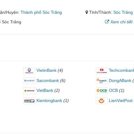
ận/Huyện:
Thành phố Sóc Trăng
Tỉnh/Thành:
Sóc Trăng
ố Sóc Trăng
Xem chi tiết
VietinBank
(4)
Techcomban
Sacombank
(6)
DongABank
VietBank
(2)
OCB
(1)
Kienlongbank
(1)
LienVietPost