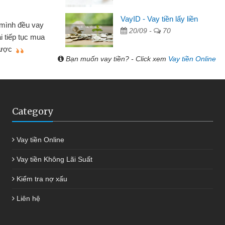
Cấn Văn Lực - Tạp hóa
VayID - Vay tiền lấy liền
 mình đều vay
20/09 -
70
Tôi kinh doanh buôn bán nhỏ 
ại tiếp tục mua
hàng, nhờ biết đến website qua b
 được
quyết được công việc của mìn
Bạn muốn vay tiền? - Click xem
Vay tiền Online
Category
Vay tiền Online
Vay tiền Không Lãi Suất
Kiểm tra nợ xấu
Liên hệ