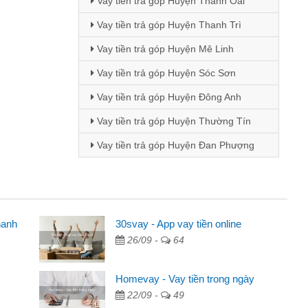
Vay tiền trả góp Huyện Thanh Oai
Vay tiền trả góp Huyện Thanh Trì
Vay tiền trả góp Huyện Mê Linh
Vay tiền trả góp Huyện Sóc Sơn
Vay tiền trả góp Huyện Đông Anh
Vay tiền trả góp Huyện Thường Tín
Vay tiền trả góp Huyện Đan Phượng
hanh
30svay - App vay tiền online
Mai Lan - Sinh vi
26/09 -
64
cầm cố chiếc xe wave
Tôi biết đến thô
tiền bằng CMND online
sinh viên nên cần 
Homevay - Vay tiền trong ngày
ợi, sẽ giới thiệu cho bạn
thấy thủ tục nhanh
22/09 -
49