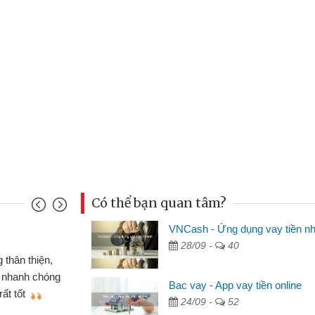
Có thể bạn quan tâm?
VNCash - Ứng dụng vay tiền n
Đoàn Hữu Cảnh
28/09 -
40
Mình cần tiền gấp nên định 
 thân thiện,
nhưng thật may đã có gói vay 
ân nhanh chóng
Bac vay - App vay tiền online
không cần gặp mặt nên rất tiện l
rất tốt
24/09 -
52
bè biết