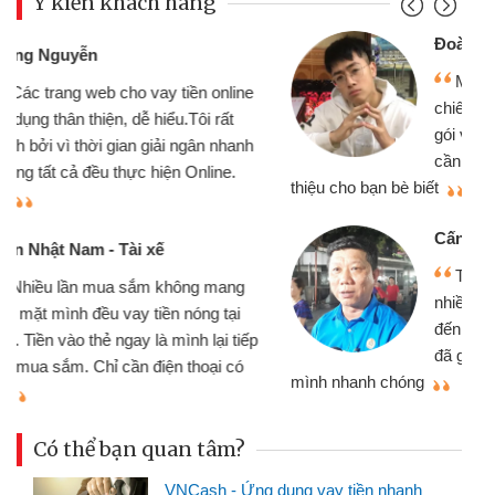
Ý kiến khách hàng
Đoàn Hữu Cảnh
Mình cần tiền gấp nên định cầm cố
chiếc xe wave nhưng thật may đã có
gói vay tiền bằng CMND online không
cần gặp mặt nên rất tiện lợi, sẽ giới
thiệu cho bạn bè biết
qu
Cấn Văn Lực - Tạp hóa
Tôi kinh doanh buôn bán nhỏ lẻ
nhiều lúc cần vốn nhập hàng, nhờ biết
đến website qua bạn bè giới thiệu tôi
đã giải quyết được công việc của
mình nhanh chóng
th
Có thể bạn quan tâm?
VNCash - Ứng dụng vay tiền nhanh