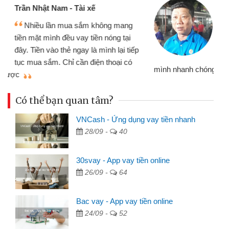
Cấn Văn Lực - Tạp hóa
Tôi kinh doanh buôn bán nhỏ lẻ
nhiều lúc cần vốn nhập hàng, nhờ biết
đến website qua bạn bè giới thiệu tôi
đã giải quyết được công việc của
mình nhanh chóng
th
Có thể bạn quan tâm?
VNCash - Ứng dụng vay tiền nhanh
28/09 -
40
30svay - App vay tiền online
26/09 -
64
Bac vay - App vay tiền online
24/09 -
52