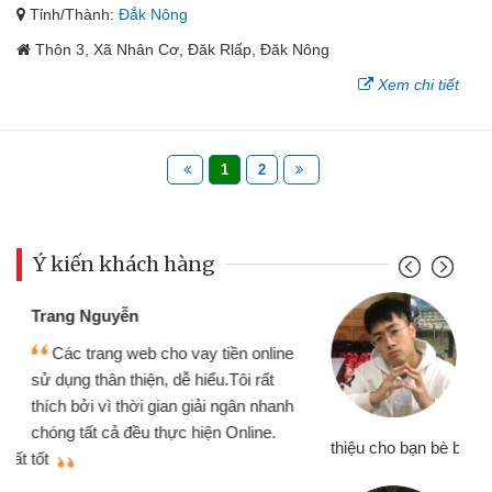
Tỉnh/Thành:
Đắk Nông
Thôn 3, Xã Nhân Cơ, Đăk Rlấp, Đăk Nông
Xem chi tiết
1
2
Ý kiến khách hàng
Đoàn Hữu Cảnh
Mình cần tiền gấp nên định cầm cố
chiếc xe wave nhưng thật may đã có
gói vay tiền bằng CMND online không
cần gặp mặt nên rất tiện lợi, sẽ giới
thiệu cho bạn bè biết
qu