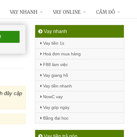
VAY NHANH
VAY ONLINE
CẦM ĐỒ
Vay nhanh
M
Vay tiền 1s
Hoá đơn mua hàng
F88 làm việc
Vay giang hồ
Vay tiền nhanh
h đây cập
NowC vay
Vay góp ngày
Bằng đại học
Vay tiền trả góp