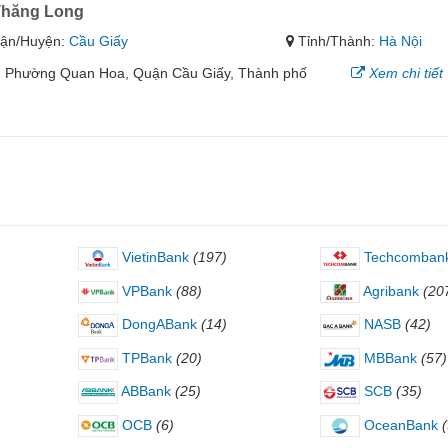
Thăng Long
ận/Huyện:
Cầu Giấy
Tỉnh/Thành:
Hà Nội
, Phường Quan Hoa, Quận Cầu Giấy, Thành phố
Xem chi tiết
VietinBank
(197)
Techcomban
VPBank
(88)
Agribank
(20
DongABank
(14)
NASB
(42)
TPBank
(20)
MBBank
(57)
ABBank
(25)
SCB
(35)
OCB
(6)
OceanBank