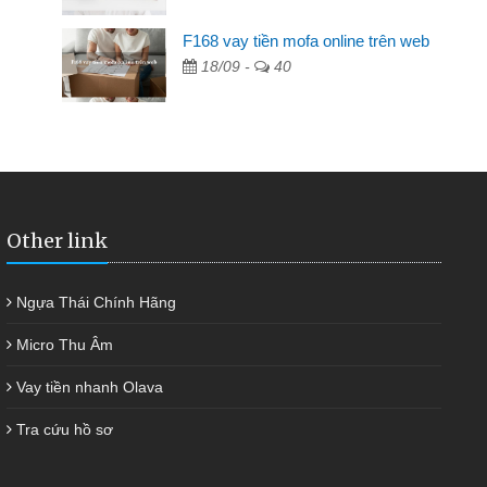
F168 vay tiền mofa online trên web
ngân hàng không ai cho vay. Trong khi
18/09 -
40
ải quyết việc riêng, trong 1-2 ngày tôi trả
đã giúp tôi kịp thời và nhanh chóng
Other link
Ngựa Thái Chính Hãng
Micro Thu Âm
Vay tiền nhanh Olava
Tra cứu hồ sơ