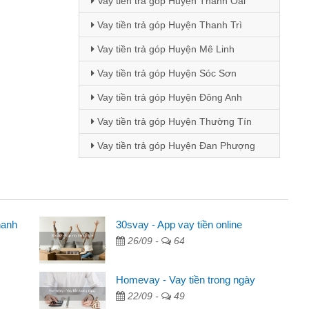
Vay tiền trả góp Huyện Thanh Oai
Vay tiền trả góp Huyện Thanh Trì
Vay tiền trả góp Huyện Mê Linh
Vay tiền trả góp Huyện Sóc Sơn
Vay tiền trả góp Huyện Đông Anh
Vay tiền trả góp Huyện Thường Tín
Vay tiền trả góp Huyện Đan Phượng
hanh
ên
30svay - App vay tiền online
26/09 -
64
ng qua quảng cáo trên facebook. Tôi là
đóng tiền nhà, sinh nhật bạn bè, mà đọc
Homevay - Vay tiền trong ngày
 gọn nên tôi quyết định vay
22/09 -
49