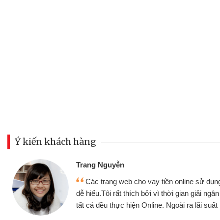
Ý kiến khách hàng
Đoàn Hữu Cảnh
Mình cần tiền gấp nên định 
 thân thiện,
nhưng thật may đã có gói vay 
ân nhanh chóng
không cần gặp mặt nên rất tiện l
rất tốt
bè biết