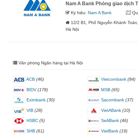
Nam A Bank Phòng giao dịch 
Ký hiệu:
Nam A Bank
Qu
12/2 B1, Phố Nguyễn Khánh Toàn
Hà Nội
Văn phòng Ngân hàng tại Hà Nội
ACB
(46)
Vietcombank
(84)
BIDV
(178)
MSB
(65)
Eximbank
(30)
Sacombank
(37)
VIB
(28)
VietABank
(10)
HSBC
(5)
SeABank
(46)
SHB
(61)
VietBank
(19)