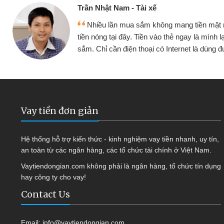
Cấn Văn Lực - Tạp hóa
 mình đều vay
Tôi kinh doanh buôn bán nhỏ 
ại tiếp tục mua
hàng, nhờ biết đến website qua b
 được
quyết được công việc của mìn
Vay tiền đơn giản
Hệ thống hỗ trợ kiến thức - kinh nghiệm vay tiền nhanh, uy tín,
an toàn từ các ngân hàng, các tổ chức tài chính ở Việt Nam.
Vaytiendongian.com không phải là ngân hàng, tổ chức tín dụng
hay công ty cho vay!
Contact Us
Email:
info@vaytiendongian.com