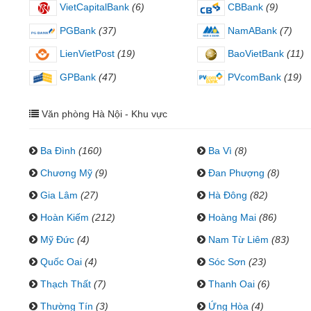
VietCapitalBank
(6)
CBBank
(9)
PGBank
(37)
NamABank
(7)
LienVietPost
(19)
BaoVietBank
(11)
GPBank
(47)
PVcomBank
(19)
Văn phòng Hà Nội - Khu vực
Ba Đình
(160)
Ba Vì
(8)
Chương Mỹ
(9)
Đan Phượng
(8)
Gia Lâm
(27)
Hà Đông
(82)
Hoàn Kiếm
(212)
Hoàng Mai
(86)
Mỹ Đức
(4)
Nam Từ Liêm
(83)
Quốc Oai
(4)
Sóc Sơn
(23)
Thạch Thất
(7)
Thanh Oai
(6)
Thường Tín
(3)
Ứng Hòa
(4)