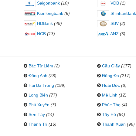
Saigonbank
(10)
VDB
(1)
Kienlongbank
(5)
ShinhanBank
HDBank
(49)
SBV
(2)
NCB
(13)
ANZ
(5)
Bắc Từ Liêm
(2)
Cầu Giấy
(177)
Đông Anh
(28)
Đống Đa
(217)
Hai Bà Trưng
(199)
Hoài Đức
(8)
Long Biên
(77)
Mê Linh
(12)
Phú Xuyên
(3)
Phúc Thọ
(4)
Sơn Tây
(14)
Tây Hồ
(64)
Thanh Trì
(15)
Thanh Xuân
(96)