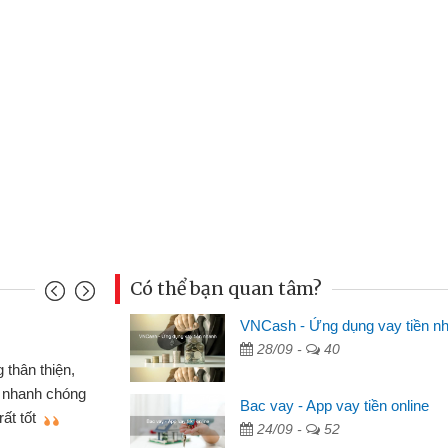
Có thể bạn quan tâm?
VNCash - Ứng dụng vay tiền n
Mai Lan - Sinh vi
28/09 -
40
cầm cố chiếc xe wave
Tôi biết đến thô
tiền bằng CMND online
sinh viên nên cần 
Bac vay - App vay tiền online
ợi, sẽ giới thiệu cho bạn
thấy thủ tục nhanh
24/09 -
52