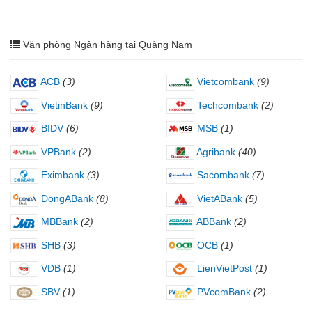
Văn phòng Ngân hàng tại Quảng Nam
ACB
(3)
Vietcombank
(9)
VietinBank
(9)
Techcombank
(2)
BIDV
(6)
MSB
(1)
VPBank
(2)
Agribank
(40)
Eximbank
(3)
Sacombank
(7)
DongABank
(8)
VietABank
(5)
MBBank
(2)
ABBank
(2)
SHB
(3)
OCB
(1)
VDB
(1)
LienVietPost
(1)
SBV
(1)
PVcomBank
(2)