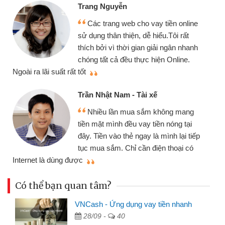
Đoàn Hữu Cảnh
Mình cần tiền gấp 
b cho vay tiền online
chiếc xe wave nhưng t
ện, dễ hiểu.Tôi rất
gói vay tiền bằng CMN
i gian giải ngân nhanh
cần gặp mặt nên rất tiện
 thực hiện Online.
thiệu cho bạn bè biết
Cấn Văn Lực - Tạp h
- Tài xế
Tôi kinh doanh buôn
ua sắm không mang
nhiều lúc cần vốn nhập
u vay tiền nóng tại
đến website qua bạn bè 
ẻ ngay là mình lại tiếp
đã giải quyết được côn
ỉ cần điện thoại có
mình nhanh chóng
Có thể bạn quan tâm?
VNCash - Ứng dụng vay tiền nhanh
28/09 -
40