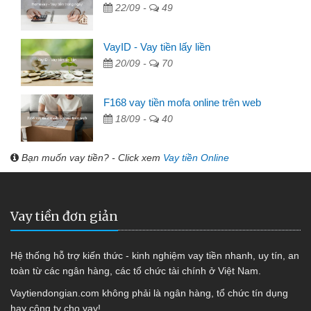
22/09 -
49
VayID - Vay tiền lấy liền
20/09 -
70
F168 vay tiền mofa online trên web
18/09 -
40
Bạn muốn vay tiền? - Click xem
Vay tiền Online
Vay tiền đơn giản
Hệ thống hỗ trợ kiến thức - kinh nghiệm vay tiền nhanh, uy tín, an
toàn từ các ngân hàng, các tổ chức tài chính ở Việt Nam.
Vaytiendongian.com không phải là ngân hàng, tổ chức tín dụng
hay công ty cho vay!