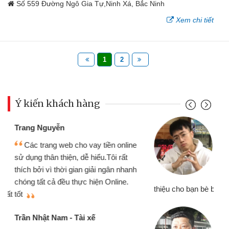
Số 559 Đường Ngô Gia Tự,Ninh Xá, Bắc Ninh
Xem chi tiết
1
2
Ý kiến khách hàng
Đoàn Hữu Cảnh
Mình cần tiền gấp nên định cầm cố
chiếc xe wave nhưng thật may đã có
gói vay tiền bằng CMND online không
cần gặp mặt nên rất tiện lợi, sẽ giới
thiệu cho bạn bè biết
qu
Cấn Văn Lực - Tạp hóa