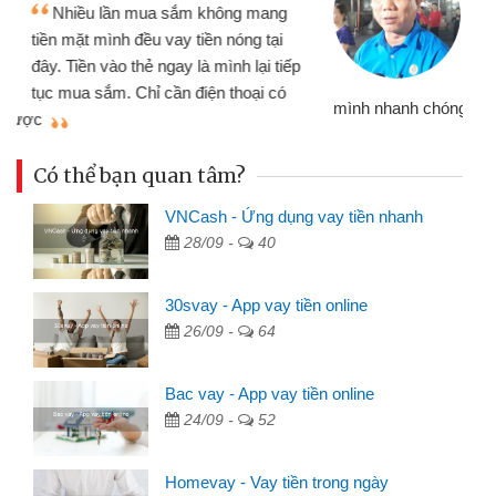
Tôi kinh doanh buôn bán nhỏ lẻ
nhiều lúc cần vốn nhập hàng, nhờ biết
đến website qua bạn bè giới thiệu tôi
đã giải quyết được công việc của
mình nhanh chóng
th
Có thể bạn quan tâm?
VNCash - Ứng dụng vay tiền nhanh
28/09 -
40
30svay - App vay tiền online
26/09 -
64
Bac vay - App vay tiền online
24/09 -
52
Homevay - Vay tiền trong ngày