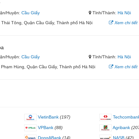
y
ận/Huyện:
Cầu Giấy
Tỉnh/Thành:
Hà Nội
 Thái Tông, Quận Cầu Giấy, Thành phố Hà Nội
Xem chi tiết
òa
ận/Huyện:
Cầu Giấy
Tỉnh/Thành:
Hà Nội
 Phạm Hùng, Quận Cầu Giấy, Thành phố Hà Nội
Xem chi tiết
VietinBank
(197)
Techcomban
VPBank
(88)
Agribank
(20
DongABank
(14)
NASB
(42)