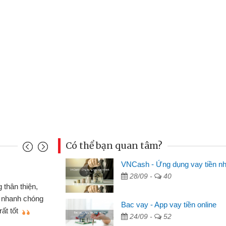
Có thể bạn quan tâm?
VNCash - Ứng dụng vay tiền n
Đoàn Hữu Cảnh
28/09 -
40
Mình cần tiền gấp nên định 
 thân thiện,
nhưng thật may đã có gói vay 
ân nhanh chóng
Bac vay - App vay tiền online
không cần gặp mặt nên rất tiện l
rất tốt
24/09 -
52
bè biết