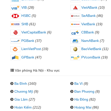
VIB
(28)
VietABank
(10)
HSBC
(5)
SeABank
(46)
SHB
(61)
VietBank
(19)
VietCapitalBank
(6)
CBBank
(9)
PGBank
(37)
NamABank
(7)
LienVietPost
(19)
BaoVietBank
(11)
GPBank
(47)
PVcomBank
(19)
Văn phòng Hà Nội - Khu vực
Ba Đình
(160)
Ba Vì
(8)
Chương Mỹ
(9)
Đan Phượng
(8)
Gia Lâm
(27)
Hà Đông
(82)
Hoàn Kiếm
(212)
Hoàng Mai
(86)