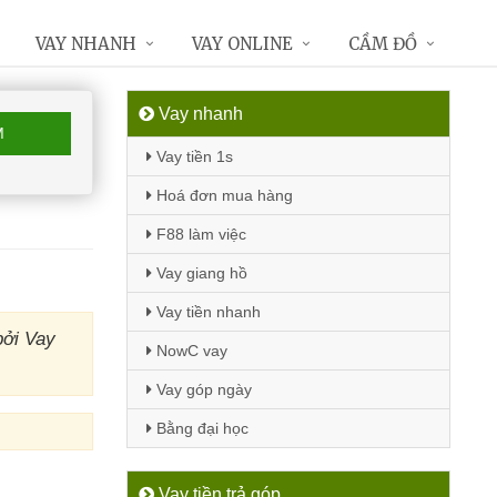
VAY NHANH
VAY ONLINE
CẦM ĐỒ
Vay nhanh
M
Vay tiền 1s
Hoá đơn mua hàng
F88 làm việc
Vay giang hồ
Vay tiền nhanh
bởi Vay
NowC vay
Vay góp ngày
Bằng đại học
Vay tiền trả góp