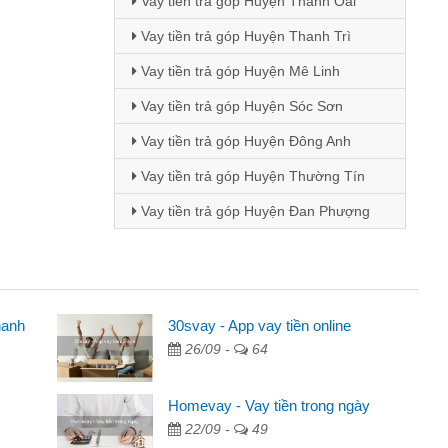
Vay tiền trả góp Huyện Thanh Oai
Vay tiền trả góp Huyện Thanh Trì
Vay tiền trả góp Huyện Mê Linh
Vay tiền trả góp Huyện Sóc Sơn
Vay tiền trả góp Huyện Đông Anh
Vay tiền trả góp Huyện Thường Tín
Vay tiền trả góp Huyện Đan Phượng
hanh
30svay - App vay tiền online
Mai Lan - Sinh vi
26/09 -
64
cầm cố chiếc xe wave
Tôi biết đến thô
tiền bằng CMND online
sinh viên nên cần 
Homevay - Vay tiền trong ngày
ợi, sẽ giới thiệu cho bạn
thấy thủ tục nhanh
22/09 -
49