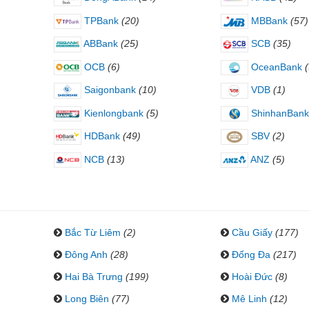
TPBank
(20)
MBBank
(57)
ABBank
(25)
SCB
(35)
OCB
(6)
OceanBank
Saigonbank
(10)
VDB
(1)
Kienlongbank
(5)
ShinhanBank
HDBank
(49)
SBV
(2)
NCB
(13)
ANZ
(5)
Bắc Từ Liêm
(2)
Cầu Giấy
(177)
Đông Anh
(28)
Đống Đa
(217)
Hai Bà Trưng
(199)
Hoài Đức
(8)
Long Biên
(77)
Mê Linh
(12)