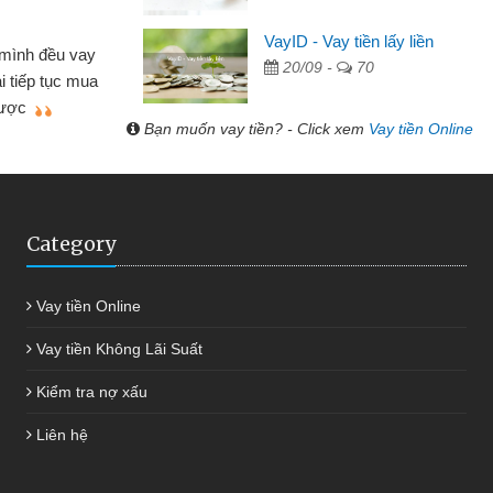
Cấn Văn Lực - Tạp hóa
VayID - Vay tiền lấy liền
 mình đều vay
20/09 -
70
Tôi kinh doanh buôn bán nhỏ 
ại tiếp tục mua
hàng, nhờ biết đến website qua b
 được
quyết được công việc của mìn
Bạn muốn vay tiền? - Click xem
Vay tiền Online
Category
Vay tiền Online
Vay tiền Không Lãi Suất
Kiểm tra nợ xấu
Liên hệ