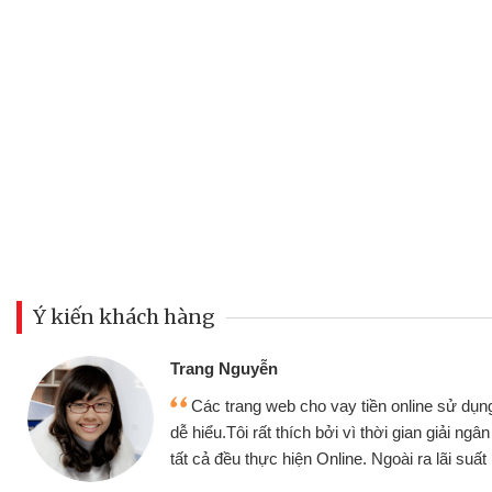
Ý kiến khách hàng
Đoàn Hữu Cảnh
Mình cần tiền gấp nên định 
 thân thiện,
nhưng thật may đã có gói vay 
ân nhanh chóng
không cần gặp mặt nên rất tiện l
rất tốt
bè biết