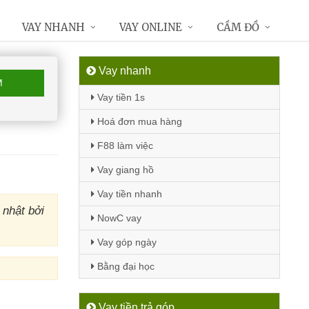
VAY NHANH
VAY ONLINE
CẦM ĐỒ
Vay nhanh
M
Vay tiền 1s
Hoá đơn mua hàng
F88 làm việc
Vay giang hồ
Vay tiền nhanh
 nhật bởi
NowC vay
Vay góp ngày
Bằng đại học
Vay tiền trả góp