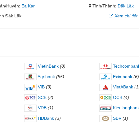
ận/Huyện:
Ea Kar
Tỉnh/Thành:
Đắk Lắk
ỉnh Đắk Lắk
Xem chi tiết
VietinBank
(8)
Techcomban
Agribank
(55)
Eximbank
(6)
VIB
(3)
VietABank
(1
SCB
(2)
OCB
(4)
VDB
(1)
Kienlongban
HDBank
(3)
SBV
(1)