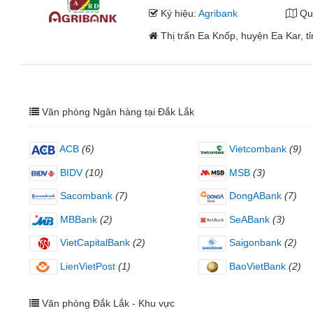
Ký hiệu:
Agribank
Qu
Thị trấn Ea Knốp, huyện Ea Kar, t
Văn phòng Ngân hàng tại Đắk Lắk
ACB
(6)
Vietcombank
(9)
BIDV
(10)
MSB
(3)
Sacombank
(7)
DongABank
(7)
MBBank
(2)
SeABank
(3)
VietCapitalBank
(2)
Saigonbank
(2)
LienVietPost
(1)
BaoVietBank
(2)
Văn phòng Đắk Lắk - Khu vực