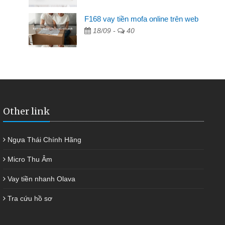
F168 vay tiền mofa online trên web
ngân hàng không ai cho vay. Trong khi
18/09 -
40
ải quyết việc riêng, trong 1-2 ngày tôi trả
đã giúp tôi kịp thời và nhanh chóng
Other link
Ngựa Thái Chính Hãng
Micro Thu Âm
Vay tiền nhanh Olava
Tra cứu hồ sơ