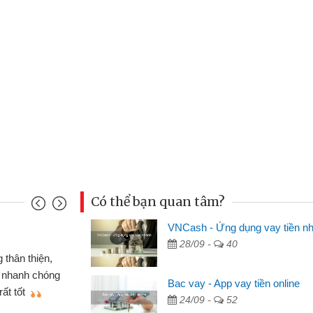
Có thể bạn quan tâm?
VNCash - Ứng dụng vay tiền n
Mai Lan - Sinh vi
28/09 -
40
cầm cố chiếc xe wave
Tôi biết đến thô
tiền bằng CMND online
sinh viên nên cần 
Bac vay - App vay tiền online
ợi, sẽ giới thiệu cho bạn
thấy thủ tục nhanh
24/09 -
52