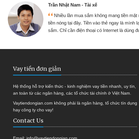
Cấn Văn Lực - Tạp hóa
 mình đều vay
Tôi kinh doanh buôn bán nhỏ 
ại tiếp tục mua
hàng, nhờ biết đến website qua b
 được
quyết được công việc của mìn
Vay tiền đơn giản
Hệ thống hỗ trợ kiến thức - kinh nghiệm vay tiền nhanh, uy tín,
an toàn từ các ngân hàng, các tổ chức tài chính ở Việt Nam.
Vaytiendongian.com không phải là ngân hàng, tổ chức tín dụng
hay công ty cho vay!
Contact Us
Email:
info@vaytiendongian.com