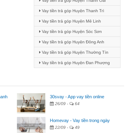
Vay tiền trả góp Huyện Thanh Oai
Vay tiền trả góp Huyện Thanh Trì
Vay tiền trả góp Huyện Mê Linh
Vay tiền trả góp Huyện Sóc Sơn
Vay tiền trả góp Huyện Đông Anh
Vay tiền trả góp Huyện Thường Tín
Vay tiền trả góp Huyện Đan Phượng
hanh
ên
30svay - App vay tiền online
26/09 -
64
ng qua quảng cáo trên facebook. Tôi là
đóng tiền nhà, sinh nhật bạn bè, mà đọc
Homevay - Vay tiền trong ngày
 gọn nên tôi quyết định vay
22/09 -
49