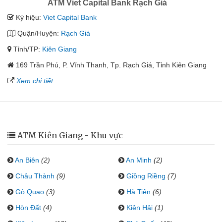
ATM Viet Capital Bank Rạch Giá
Ký hiệu:
Viet Capital Bank
Quận/Huyện:
Rạch Giá
Tỉnh/TP:
Kiên Giang
169 Trần Phú, P. Vĩnh Thanh, Tp. Rạch Giá, Tỉnh Kiên Giang
Xem chi tiết
ATM Kiên Giang - Khu vực
An Biên
(2)
An Minh
(2)
Châu Thành
(9)
Giồng Riềng
(7)
Gò Quao
(3)
Hà Tiên
(6)
Hòn Đất
(4)
Kiên Hải
(1)