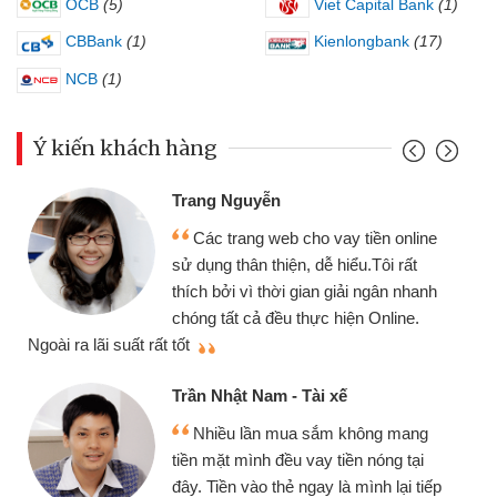
OCB
(5)
Viet Capital Bank
(1)
CBBank
(1)
Kienlongbank
(17)
NCB
(1)
Ý kiến khách hàng
Trang Nguyễn
Các trang web cho vay tiền online
sử dụng thân thiện, dễ hiểu.Tôi rất
thích bởi vì thời gian giải ngân nhanh
chóng tất cả đều thực hiện Online.
thi
Ngoài ra lãi suất rất tốt
Trần Nhật Nam - Tài xế
Nhiều lần mua sắm không mang
tiền mặt mình đều vay tiền nóng tại
đây. Tiền vào thẻ ngay là mình lại tiếp