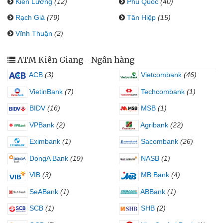
Kiên Lương
(12)
Phú Quốc
(40)
Rạch Giá
(79)
Tân Hiệp
(15)
Vĩnh Thuận
(2)
ATM Kiên Giang - Ngân hàng
ACB
(3)
Vietcombank
(46)
VietinBank
(7)
Techcombank
(1)
BIDV
(16)
MSB
(1)
VPBank
(2)
Agribank
(22)
Eximbank
(1)
Sacombank
(26)
DongA Bank
(19)
NASB
(1)
VIB
(3)
MB Bank
(4)
SeABank
(1)
ABBank
(1)
SCB
(1)
SHB
(2)