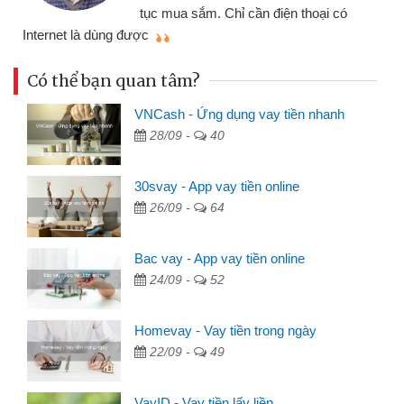
tục mua sắm. Chỉ cần điện thoại có
mì
Internet là dùng được
Có thể bạn quan tâm?
VNCash - Ứng dụng vay tiền nhanh
28/09 -
40
30svay - App vay tiền online
26/09 -
64
Bac vay - App vay tiền online
24/09 -
52
Homevay - Vay tiền trong ngày
22/09 -
49
VayID - Vay tiền lấy liền