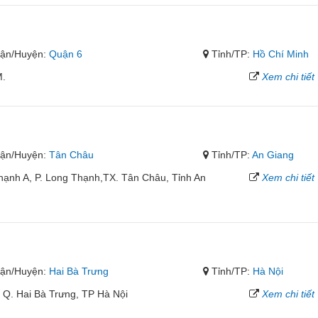
ận/Huyện:
Quận 6
Tỉnh/TP:
Hồ Chí Minh
M.
Xem chi tiết
ận/Huyện:
Tân Châu
Tỉnh/TP:
An Giang
ạnh A, P. Long Thạnh,TX. Tân Châu, Tỉnh An
Xem chi tiết
ận/Huyện:
Hai Bà Trưng
Tỉnh/TP:
Hà Nội
 Q. Hai Bà Trưng, TP Hà Nội
Xem chi tiết