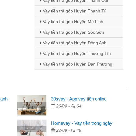
Vay tiền trả góp Huyện Thanh Oai
Vay tiền trả góp Huyện Thanh Trì
Vay tiền trả góp Huyện Mê Linh
Vay tiền trả góp Huyện Sóc Sơn
Vay tiền trả góp Huyện Đông Anh
Vay tiền trả góp Huyện Thường Tín
Vay tiền trả góp Huyện Đan Phượng
hanh
ên
30svay - App vay tiền online
26/09 -
64
ng qua quảng cáo trên facebook. Tôi là
đóng tiền nhà, sinh nhật bạn bè, mà đọc
Homevay - Vay tiền trong ngày
 gọn nên tôi quyết định vay
22/09 -
49