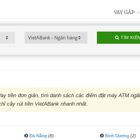
VAY GẤP
TÌM KIẾ
ay tiền đơn giản, tìm danh sách các điểm đặt máy ATM ngâ
chỉ cây rút tiền VietABank nhanh nhất.
Đà Nẵng
(8)
Bình Dương
(2)