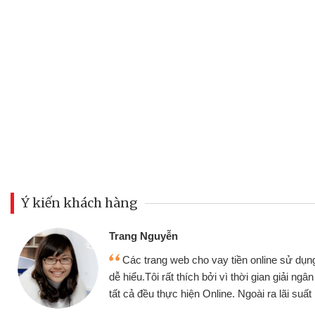
Ý kiến khách hàng
Đoàn Hữu Cảnh
Mình cần tiền gấp nên định 
 thân thiện,
nhưng thật may đã có gói vay 
ân nhanh chóng
không cần gặp mặt nên rất tiện l
rất tốt
bè biết