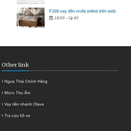
F168 vay tiền mofa online trên web
ngân hàng không ai cho vay. Trong khi
18/09 -
40
ải quyết việc riêng, trong 1-2 ngày tôi trả
đã giúp tôi kịp thời và nhanh chóng
Other link
Ngựa Thái Chính Hãng
Micro Thu Âm
Vay tiền nhanh Olava
Tra cứu hồ sơ