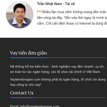
Cấn Văn Lực - Tạp hóa
 mình đều vay
Tôi kinh doanh buôn bán nhỏ 
ại tiếp tục mua
hàng, nhờ biết đến website qua b
 được
quyết được công việc của mìn
Vay tiền đơn giản
Hệ thống hỗ trợ kiến thức - kinh nghiệm vay tiền nhanh, uy tín,
an toàn từ các ngân hàng, các tổ chức tài chính ở Việt Nam.
Vaytiendongian.com không phải là ngân hàng, tổ chức tín dụng
hay công ty cho vay!
Contact Us
Email:
info@vaytiendongian.com