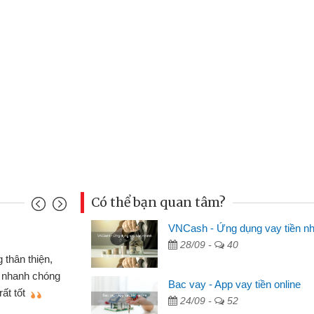
Có thể bạn quan tâm?
VNCash - Ứng dụng vay tiền n
Mai Lan - Sinh vi
28/09 -
40
cầm cố chiếc xe wave
Tôi biết đến thô
tiền bằng CMND online
sinh viên nên cần 
Bac vay - App vay tiền online
ợi, sẽ giới thiệu cho bạn
thấy thủ tục nhanh
24/09 -
52