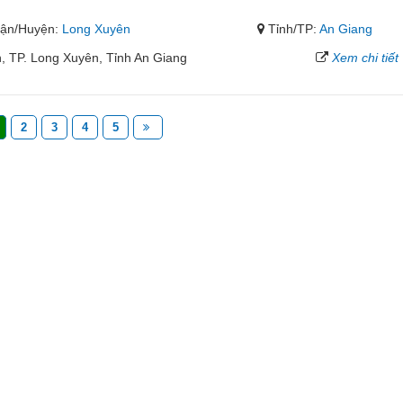
ận/Huyện:
Long Xuyên
Tỉnh/TP:
An Giang
, TP. Long Xuyên, Tỉnh An Giang
Xem chi tiết
2
3
4
5