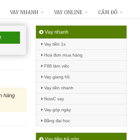
VAY NHANH
VAY ONLINE
CẦM ĐỒ
Vay nhanh
M
Vay tiền 1s
Hoá đơn mua hàng
F88 làm việc
Vay giang hồ
Vay tiền nhanh
n hàng
NowC vay
Vay góp ngày
Bằng đại học
Vay tiền trả góp