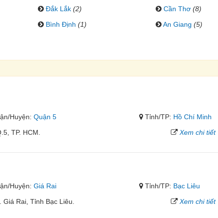
Đắk Lắk
(2)
Cần Thơ
(8)
Bình Định
(1)
An Giang
(5)
ận/Huyện:
Quận 5
Tỉnh/TP:
Hồ Chí Minh
Q.5, TP. HCM.
Xem chi tiết
ận/Huyện:
Giá Rai
Tỉnh/TP:
Bạc Liêu
 Giá Rai, Tỉnh Bạc Liêu.
Xem chi tiết