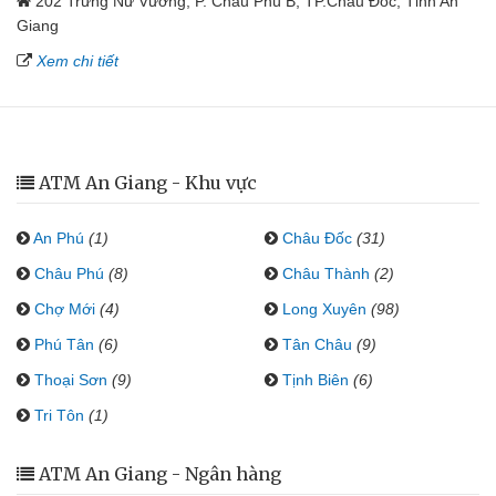
202 Trưng Nữ Vương, P. Châu Phú B, TP.Châu Đốc, Tỉnh An
Giang
Xem chi tiết
ATM An Giang - Khu vực
An Phú
(1)
Châu Đốc
(31)
Châu Phú
(8)
Châu Thành
(2)
Chợ Mới
(4)
Long Xuyên
(98)
Phú Tân
(6)
Tân Châu
(9)
Thoại Sơn
(9)
Tịnh Biên
(6)
Tri Tôn
(1)
ATM An Giang - Ngân hàng