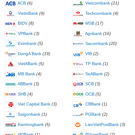
ACB
(6)
Vietcombank
(21)
VietinBank
(9)
Techcombank
(4)
BIDV
(8)
MSB
(17)
VPBank
(3)
Agribank
(16)
Eximbank
(5)
Sacombank
(20)
DongA Bank
(19)
VIB
(2)
VietABank
(5)
TP Bank
(1)
MB Bank
(4)
SeABank
(2)
ABBank
(3)
SCB
(3)
SHB
(4)
OCB
(5)
Viet Capital Bank
(3)
CBBank
(1)
Saigonbank
(1)
PGBank
(2)
Kienlongbank
(5)
LienVietPostBank
(3)
HDBank
(1)
PVcomBank
(2)