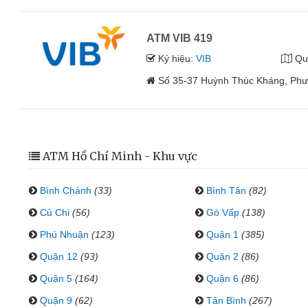
ATM VIB 419
Ký hiệu:
VIB
Qu
Số 35-37 Huỳnh Thúc Kháng, Phư
ATM Hồ Chí Minh - Khu vực
Bình Chánh
(33)
Bình Tân
(82)
Củ Chi
(56)
Gò Vấp
(138)
Phú Nhuận
(123)
Quận 1
(385)
Quận 12
(93)
Quận 2
(86)
Quận 5
(164)
Quận 6
(86)
Quận 9
(62)
Tân Bình
(267)