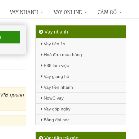
VAY NHANH
VAY ONLINE
CẦM ĐỒ
Vay nhanh
M
Vay tiền 1s
Hoá đơn mua hàng
F88 làm việc
Vay giang hồ
Vay tiền nhanh
 VIB quanh
NowC vay
Vay góp ngày
Bằng đại học
Vay tiền trả góp