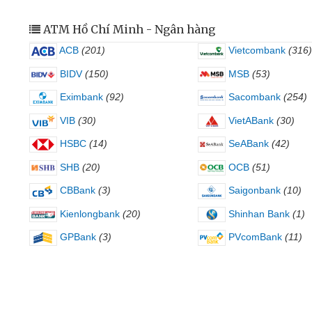
ATM Hồ Chí Minh - Ngân hàng
ACB
(201)
Vietcombank
(316)
BIDV
(150)
MSB
(53)
Eximbank
(92)
Sacombank
(254)
VIB
(30)
VietABank
(30)
HSBC
(14)
SeABank
(42)
SHB
(20)
OCB
(51)
CBBank
(3)
Saigonbank
(10)
Kienlongbank
(20)
Shinhan Bank
(1)
GPBank
(3)
PVcomBank
(11)