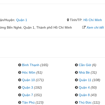
ận/Huyện:
Quận 1
Tỉnh/TP:
Hồ Chí Minh
ờng Bến Nghé, Quận 1, Thành phố Hồ Chí Minh
Xem chi tiết
Bình Thạnh
(165)
Cần Giờ
(6)
Hóc Môn
(51)
Nhà Bè
(31)
Quận 10
(171)
Quận 11
(108)
Quận 3
(192)
Quận 4
(50)
Quận 7
(151)
Quận 8
(43)
Tân Phú
(123)
Thủ Đức
(111)