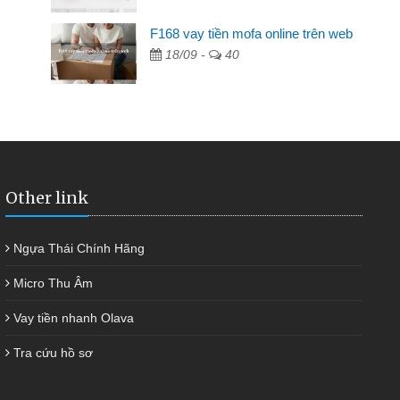
F168 vay tiền mofa online trên web
ngân hàng không ai cho vay. Trong khi
18/09 -
40
ải quyết việc riêng, trong 1-2 ngày tôi trả
đã giúp tôi kịp thời và nhanh chóng
Other link
Ngựa Thái Chính Hãng
Micro Thu Âm
Vay tiền nhanh Olava
Tra cứu hồ sơ