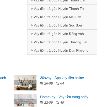
Vay tiền trả góp Huyện Thanh Oai
Vay tiền trả góp Huyện Thanh Trì
Vay tiền trả góp Huyện Mê Linh
Vay tiền trả góp Huyện Sóc Sơn
Vay tiền trả góp Huyện Đông Anh
Vay tiền trả góp Huyện Thường Tín
Vay tiền trả góp Huyện Đan Phượng
hanh
ên
30svay - App vay tiền online
26/09 -
64
ng qua quảng cáo trên facebook. Tôi là
đóng tiền nhà, sinh nhật bạn bè, mà đọc
Homevay - Vay tiền trong ngày
 gọn nên tôi quyết định vay
22/09 -
49