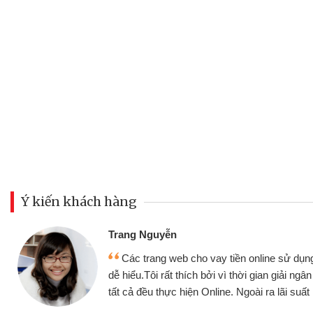
Ý kiến khách hàng
Đoàn Hữu Cảnh
Mình cần tiền gấp nên định 
 thân thiện,
nhưng thật may đã có gói vay 
ân nhanh chóng
không cần gặp mặt nên rất tiện l
rất tốt
bè biết