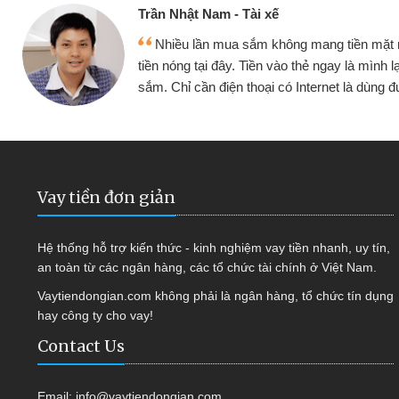
Cấn Văn Lực - Tạp hóa
 mình đều vay
Tôi kinh doanh buôn bán nhỏ 
ại tiếp tục mua
hàng, nhờ biết đến website qua b
 được
quyết được công việc của mìn
Vay tiền đơn giản
Hệ thống hỗ trợ kiến thức - kinh nghiệm vay tiền nhanh, uy tín,
an toàn từ các ngân hàng, các tổ chức tài chính ở Việt Nam.
Vaytiendongian.com không phải là ngân hàng, tổ chức tín dụng
hay công ty cho vay!
Contact Us
Email:
info@vaytiendongian.com