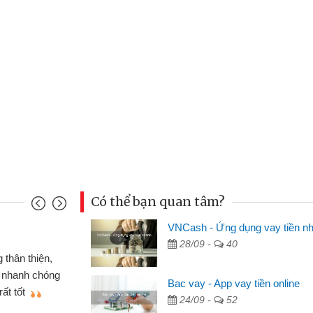
Có thể bạn quan tâm?
VNCash - Ứng dụng vay tiền n
Mai Lan - Sinh vi
28/09 -
40
cầm cố chiếc xe wave
Tôi biết đến thô
tiền bằng CMND online
sinh viên nên cần 
Bac vay - App vay tiền online
ợi, sẽ giới thiệu cho bạn
thấy thủ tục nhanh
24/09 -
52