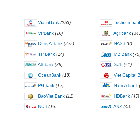
VietinBank
(253)
Techcomban
VPBank
(16)
Agribank
(34
DongA Bank
(225)
NASB
(8)
TP Bank
(14)
MB Bank
(75
ABBank
(25)
SCB
(61)
OceanBank
(18)
Viet Capital 
PGBank
(12)
Nam A Bank
BaoViet Bank
(11)
HDBank
(45)
NCB
(16)
ANZ
(43)