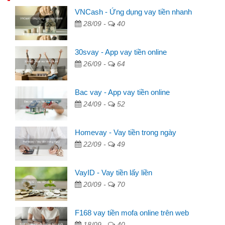
VNCash - Ứng dụng vay tiền nhanh
28/09 -
40
30svay - App vay tiền online
26/09 -
64
Bac vay - App vay tiền online
24/09 -
52
Homevay - Vay tiền trong ngày
22/09 -
49
VayID - Vay tiền lấy liền
20/09 -
70
F168 vay tiền mofa online trên web
18/09 -
40