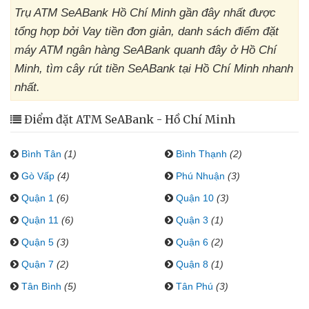
Trụ ATM SeABank Hồ Chí Minh gần đây nhất được
tổng hợp bởi Vay tiền đơn giản, danh sách điểm đặt
máy ATM ngân hàng SeABank quanh đây ở Hồ Chí
Minh, tìm cây rút tiền SeABank tại Hồ Chí Minh nhanh
nhất.
Điểm đặt ATM SeABank - Hồ Chí Minh
Bình Tân
(1)
Bình Thạnh
(2)
Gò Vấp
(4)
Phú Nhuận
(3)
Quận 1
(6)
Quận 10
(3)
Quận 11
(6)
Quận 3
(1)
Quận 5
(3)
Quận 6
(2)
Quận 7
(2)
Quận 8
(1)
Tân Bình
(5)
Tân Phú
(3)