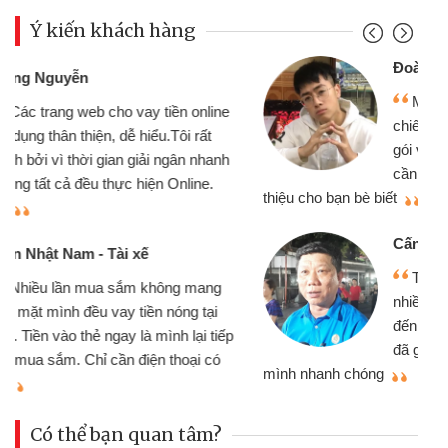
Ý kiến khách hàng
Đoàn Hữu Cảnh
Mình cần tiền gấp nên định cầm cố
chiếc xe wave nhưng thật may đã có
gói vay tiền bằng CMND online không
cần gặp mặt nên rất tiện lợi, sẽ giới
thiệu cho bạn bè biết
qu
Cấn Văn Lực - Tạp hóa
Tôi kinh doanh buôn bán nhỏ lẻ
nhiều lúc cần vốn nhập hàng, nhờ biết
đến website qua bạn bè giới thiệu tôi
đã giải quyết được công việc của
mình nhanh chóng
th
Có thể bạn quan tâm?