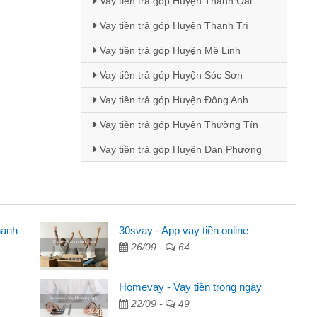
Vay tiền trả góp Huyện Thanh Oai
Vay tiền trả góp Huyện Thanh Trì
Vay tiền trả góp Huyện Mê Linh
Vay tiền trả góp Huyện Sóc Sơn
Vay tiền trả góp Huyện Đông Anh
Vay tiền trả góp Huyện Thường Tín
Vay tiền trả góp Huyện Đan Phượng
hanh
30svay - App vay tiền online
26/09 -
64
 qua quảng cáo trên facebook. Tôi là
g tiền nhà, sinh nhật bạn bè, mà đọc
Homevay - Vay tiền trong ngày
n nên tôi quyết định vay
22/09 -
49