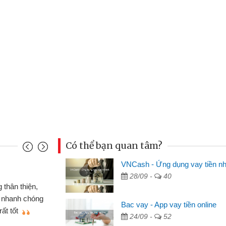
Có thể bạn quan tâm?
VNCash - Ứng dụng vay tiền n
Mai Lan - Sinh viên
28/09 -
40
m cố chiếc xe wave
Tôi biết đến thông
n bằng CMND online
sinh viên nên cần đón
Bac vay - App vay tiền online
 sẽ giới thiệu cho bạn
thấy thủ tục nhanh gọ
24/09 -
52