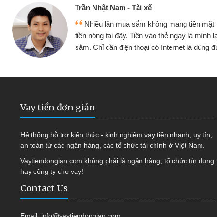
Cấn Văn Lực - Tạp hóa
nh đều vay
Tôi kinh doanh buôn bán nhỏ lẻ
tiếp tục mua
hàng, nhờ biết đến website qua bạn 
ợc
quyết được công việc của mình 
Vay tiền đơn giản
Hệ thống hỗ trợ kiến thức - kinh nghiệm vay tiền nhanh, uy tín,
an toàn từ các ngân hàng, các tổ chức tài chính ở Việt Nam.
Vaytiendongian.com không phải là ngân hàng, tổ chức tín dụng
hay công ty cho vay!
Contact Us
Email:
info@vaytiendongian.com