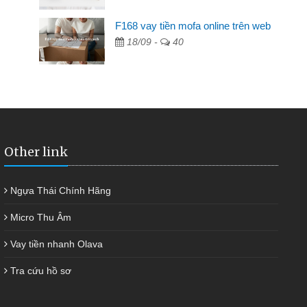
F168 vay tiền mofa online trên web
n hàng không ai cho vay. Trong khi
18/09 -
40
quyết việc riêng, trong 1-2 ngày tôi trả
 giúp tôi kịp thời và nhanh chóng
Other link
Ngựa Thái Chính Hãng
Micro Thu Âm
Vay tiền nhanh Olava
Tra cứu hồ sơ