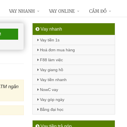
VAY NHANH
VAY ONLINE
CẦM ĐỒ
Vay nhanh
M
Vay tiền 1s
Hoá đơn mua hàng
F88 làm việc
Vay giang hồ
Vay tiền nhanh
ATM ngân
NowC vay
Vay góp ngày
Bằng đại học
Vay tiền trả góp