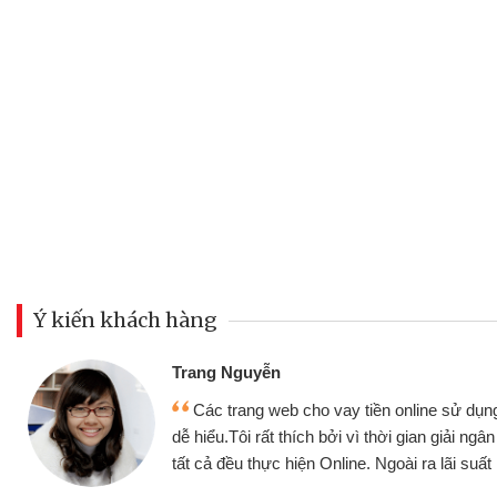
Ý kiến khách hàng
Đoàn Hữu Cảnh
Mình cần tiền gấp nên định cầ
ân thiện,
nhưng thật may đã có gói vay tiề
nhanh chóng
không cần gặp mặt nên rất tiện lợi,
 tốt
bè biết