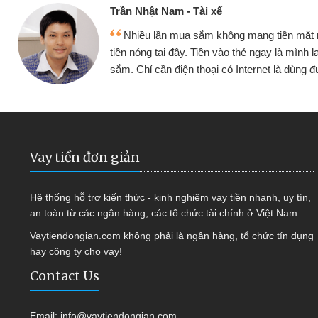
Cấn Văn Lực - Tạp hóa
ều vay
Tôi kinh doanh buôn bán nhỏ lẻ nhi
 tục mua
hàng, nhờ biết đến website qua bạn bè gi
quyết được công việc của mình nhan
Vay tiền đơn giản
Hệ thống hỗ trợ kiến thức - kinh nghiệm vay tiền nhanh, uy tín,
an toàn từ các ngân hàng, các tổ chức tài chính ở Việt Nam.
Vaytiendongian.com không phải là ngân hàng, tổ chức tín dụng
hay công ty cho vay!
Contact Us
Email:
info@vaytiendongian.com