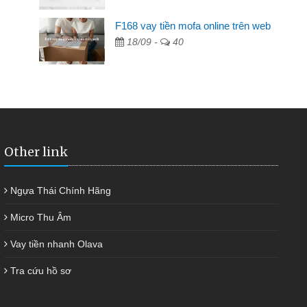
F168 vay tiền mofa online trên web
ng không ai cho vay. Trong khi
18/09 -
40
t việc riêng, trong 1-2 ngày tôi trả
p tôi kịp thời và nhanh chóng
Other link
Ngựa Thái Chính Hãng
Micro Thu Âm
Vay tiền nhanh Olava
Tra cứu hồ sơ