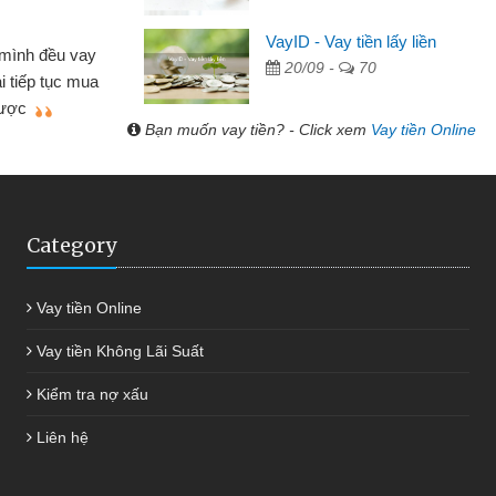
Lâm Minh Chánh
VayID - Vay tiền lấy liền
Mất 2 tuần các ngân hà
20/09 -
70
ều lúc cần vốn nhập
cần có 2 triệu để giải quyế
ới thiệu tôi đã giải
được thôi. Cảm ơn đã giú
h chóng
Bạn muốn vay tiền? - Click xem
Vay tiền Online
Category
Vay tiền Online
Vay tiền Không Lãi Suất
Kiểm tra nợ xấu
Liên hệ