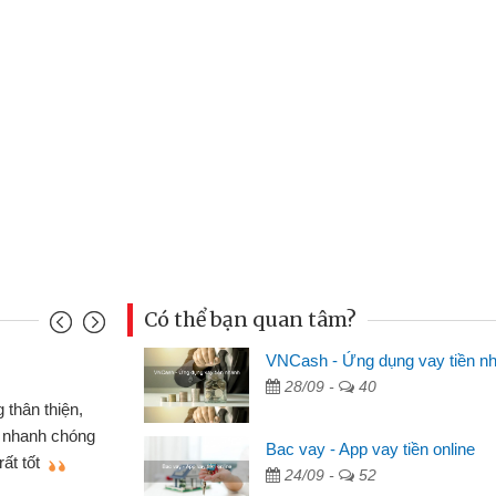
Có thể bạn quan tâm?
VNCash - Ứng dụng vay tiền n
Mai Lan - Sinh viên
28/09 -
40
 chiếc xe wave
Tôi biết đến thông qua
ng CMND online
sinh viên nên cần đóng ti
Bac vay - App vay tiền online
giới thiệu cho bạn
thấy thủ tục nhanh gọn nê
24/09 -
52