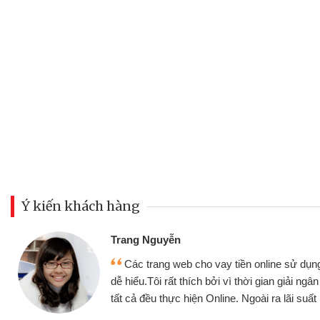
Ý kiến khách hàng
Đoàn Hữu Cảnh
Mình cần tiền gấp nên định cầm cố
hiện,
nhưng thật may đã có gói vay tiền bằ
h chóng
không cần gặp mặt nên rất tiện lợi, sẽ 
bè biết