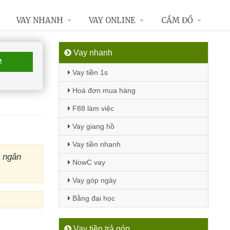
VAY NHANH
VAY ONLINE
CẦM ĐỒ
Vay nhanh
M
Vay tiền 1s
Hoá đơn mua hàng
F88 làm việc
Vay giang hồ
Vay tiền nhanh
M ngân
NowC vay
Vay góp ngày
Bằng đại học
Vay tiền trả góp