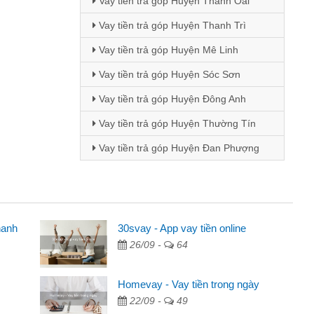
Vay tiền trả góp Huyện Thanh Oai
Vay tiền trả góp Huyện Thanh Trì
Vay tiền trả góp Huyện Mê Linh
Vay tiền trả góp Huyện Sóc Sơn
Vay tiền trả góp Huyện Đông Anh
Vay tiền trả góp Huyện Thường Tín
Vay tiền trả góp Huyện Đan Phượng
hanh
30svay - App vay tiền online
26/09 -
64
 quảng cáo trên facebook. Tôi là
ền nhà, sinh nhật bạn bè, mà đọc
Homevay - Vay tiền trong ngày
n tôi quyết định vay
22/09 -
49