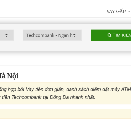
VAY GẤP
TÌM KIẾ
à Nội
g hợp bởi Vay tiền đơn giản, danh sách điểm đặt máy AT
 tiền Techcombank tại Đống Đa nhanh nhất.