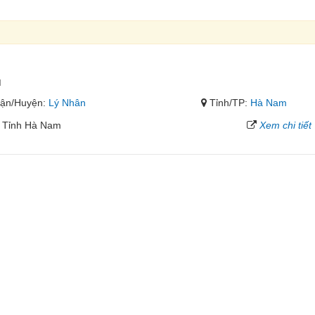
ụ
ận/Huyện:
Lý Nhân
Tỉnh/TP:
Hà Nam
, Tỉnh Hà Nam
Xem chi tiết