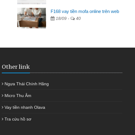
F168 vay tiền mofa online trên web
ng ai cho vay. Trong khi
18/09 -
40
riêng, trong 1-2 ngày tôi trả
kịp thời và nhanh chóng
Other link
Ngựa Thái Chính Hãng
Micro Thu Âm
Vay tiền nhanh Olava
Tra cứu hồ sơ