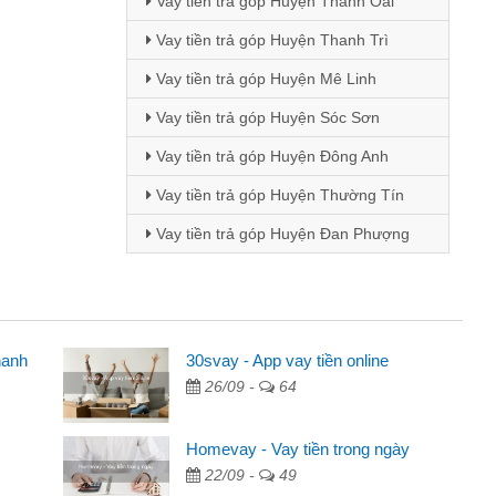
Vay tiền trả góp Huyện Thanh Oai
Vay tiền trả góp Huyện Thanh Trì
Vay tiền trả góp Huyện Mê Linh
Vay tiền trả góp Huyện Sóc Sơn
Vay tiền trả góp Huyện Đông Anh
Vay tiền trả góp Huyện Thường Tín
Vay tiền trả góp Huyện Đan Phượng
hanh
30svay - App vay tiền online
26/09 -
64
cáo trên facebook. Tôi là
, sinh nhật bạn bè, mà đọc
Homevay - Vay tiền trong ngày
quyết định vay
22/09 -
49