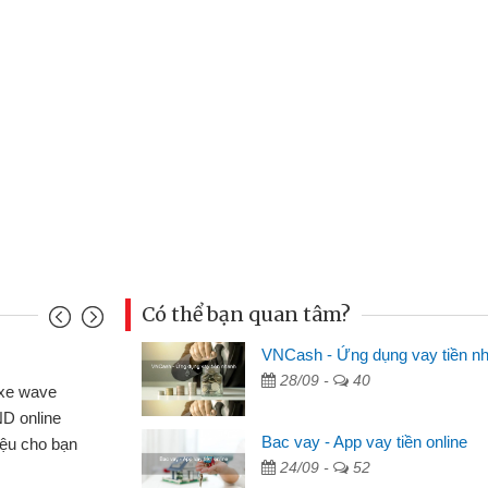
Có thể bạn quan tâm?
VNCash - Ứng dụng vay tiền n
Mai Lan - Sinh viên
28/09 -
40
 xe wave
Tôi biết đến thông qua quảng 
ND online
sinh viên nên cần đóng tiền nhà
Bac vay - App vay tiền online
hiệu cho bạn
thấy thủ tục nhanh gọn nên tôi 
24/09 -
52