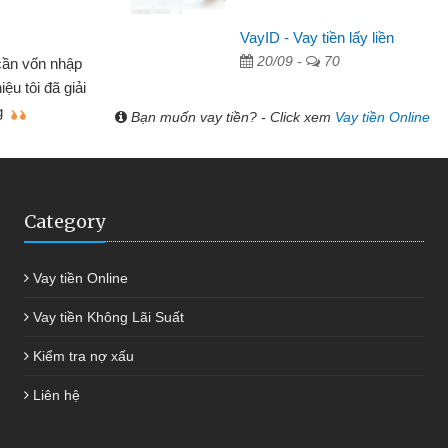
Lâm Minh Chánh
VayID - Vay tiền lấy liền
Mất 2 tuần các ngân hàng khô
20/09 -
70
 cần vốn nhập
cần có 2 triệu để giải quyết việc 
ệu tôi đã giải
được thôi. Cảm ơn đã giúp tôi 
g
Bạn muốn vay tiền? - Click xem
Vay tiền Online
Category
Vay tiền Online
Vay tiền Không Lãi Suất
Kiểm tra nợ xấu
Liên hệ