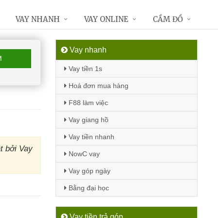
VAY NHANH
VAY ONLINE
CẦM ĐỒ
Vay nhanh
M
Vay tiền 1s
Hoá đơn mua hàng
F88 làm việc
Vay giang hồ
Vay tiền nhanh
t bởi Vay
NowC vay
Vay góp ngày
Bằng đại học
Vay tiền trả góp