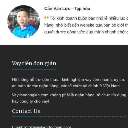
Cấn Văn Lực - Tạp hóa
y
Tôi kinh doanh buôn bán nhỏ lẻ nhiều lúc
a
hàng, nhờ biết đến website qua bạn bè giới thi
quyết được công việc của mình nhanh chón
Vay tiền đơn giản
Hệ thống hỗ trợ kiến thức - kinh nghiệm vay tiền nhanh, uy tín,
an toàn từ các ngân hàng, các tổ chức tài chính ở Việt Nam.
Vaytiendongian.com không phải là ngân hàng, tổ chức tín dụng
hay công ty cho vay!
Contact Us
Email:
info@vaytiendongian.com