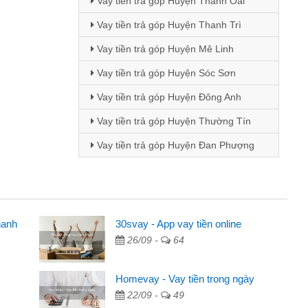
Vay tiền trả góp Huyện Thanh Oai
Vay tiền trả góp Huyện Thanh Trì
Vay tiền trả góp Huyện Mê Linh
Vay tiền trả góp Huyện Sóc Sơn
Vay tiền trả góp Huyện Đông Anh
Vay tiền trả góp Huyện Thường Tín
Vay tiền trả góp Huyện Đan Phượng
hanh
30svay - App vay tiền online
Mai Lan - Sinh vi
26/09 -
64
cầm cố chiếc xe wave
Tôi biết đến thô
tiền bằng CMND online
sinh viên nên cần 
Homevay - Vay tiền trong ngày
ợi, sẽ giới thiệu cho bạn
thấy thủ tục nhanh
22/09 -
49