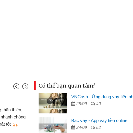
Có thể bạn quan tâm?
VNCash - Ứng dụng vay tiền n
Đoàn Hữu Cảnh
28/09 -
40
Mình cần tiền gấp nên định 
 thân thiện,
nhưng thật may đã có gói vay 
ân nhanh chóng
Bac vay - App vay tiền online
không cần gặp mặt nên rất tiện l
rất tốt
24/09 -
52
bè biết