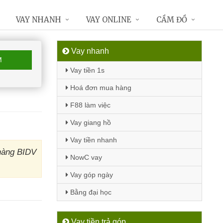
VAY NHANH
VAY ONLINE
CẦM ĐỒ
Vay nhanh
M
Vay tiền 1s
Hoá đơn mua hàng
F88 làm việc
Vay giang hồ
Vay tiền nhanh
 hàng BIDV
NowC vay
Vay góp ngày
Bằng đại học
Vay tiền trả góp