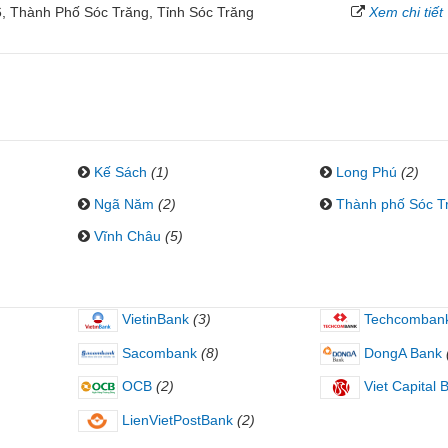
 Thành Phố Sóc Trăng, Tỉnh Sóc Trăng
Xem chi tiết
Kế Sách
(1)
Long Phú
(2)
Ngã Năm
(2)
Thành phố Sóc T
Vĩnh Châu
(5)
VietinBank
(3)
Techcomban
Sacombank
(8)
DongA Bank
OCB
(2)
Viet Capital 
LienVietPostBank
(2)