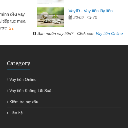
Cấn Văn Lực - Tạp hóa
VayID - Vay tiền lấy liền
 mình đều vay
20/09 -
70
Tôi kinh doanh buôn bán nhỏ 
ại tiếp tục mua
hàng, nhờ biết đến website qua b
 được
quyết được công việc của mìn
Bạn muốn vay tiền? - Click xem
Vay tiền Online
Category
Vay tiền Online
Vay tiền Không Lãi Suất
Kiểm tra nợ xấu
Liên hệ