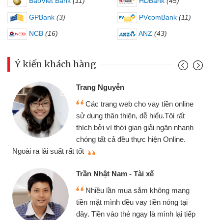
BaoViet Bank
(11)
HDBank
(45)
GPBank
(3)
PVcomBank
(11)
NCB
(16)
ANZ
(43)
Ý kiến khách hàng
Đ
Trang Nguyễn
Các trang web cho vay tiền online
ch
sử dụng thân thiện, dễ hiểu.Tôi rất
gó
thích bởi vì thời gian giải ngân nhanh
cầ
chóng tất cả đều thực hiện Online.
thiệu cho bạn bè biết
t rất tốt
Cấ
Trần Nhật Nam - Tài xế
Nhiều lần mua sắm không mang
nh
tiền mặt mình đều vay tiền nóng tại
đế
đây. Tiền vào thẻ ngay là mình lại tiếp