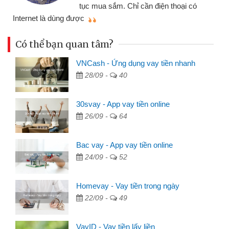
đã
tục mua sắm. Chỉ cần điện thoại có
mình nhanh chóng
ng được
Có thể bạn quan tâm?
VNCash - Ứng dụng vay tiền nhanh
28/09 -
40
30svay - App vay tiền online
26/09 -
64
Bac vay - App vay tiền online
24/09 -
52
Homevay - Vay tiền trong ngày
22/09 -
49
VayID - Vay tiền lấy liền