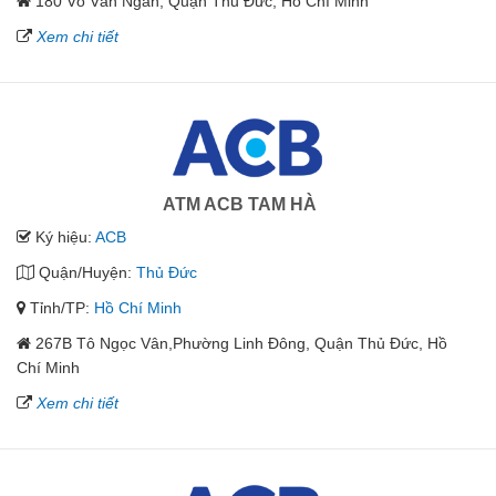
180 Võ Văn Ngân, Quận Thủ Đức, Hồ Chí Minh
Xem chi tiết
ATM ACB TAM HÀ
Ký hiệu:
ACB
Quận/Huyện:
Thủ Đức
Tỉnh/TP:
Hồ Chí Minh
267B Tô Ngọc Vân,Phường Linh Đông, Quận Thủ Đức, Hồ
Chí Minh
Xem chi tiết