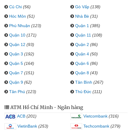
Củ Chi
(56)
Gò Vấp
(138)
Hóc Môn
(51)
Nhà Bè
(31)
Phú Nhuận
(123)
Quận 1
(385)
Quận 10
(171)
Quận 11
(108)
Quận 12
(93)
Quận 2
(86)
Quận 3
(192)
Quận 4
(50)
Quận 5
(164)
Quận 6
(86)
Quận 7
(151)
Quận 8
(43)
Quận 9
(62)
Tân Bình
(267)
Tân Phú
(123)
Thủ Đức
(111)
ATM Hồ Chí Minh - Ngân hàng
ACB
(201)
Vietcombank
(316)
VietinBank
(253)
Techcombank
(279)