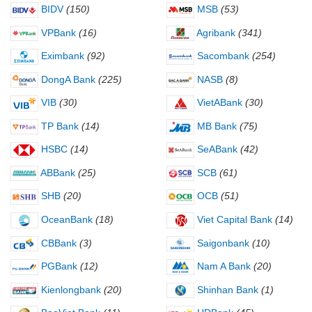
BIDV
(150)
MSB
(53)
VPBank
(16)
Agribank
(341)
Eximbank
(92)
Sacombank
(254)
DongA Bank
(225)
NASB
(8)
VIB
(30)
VietABank
(30)
TP Bank
(14)
MB Bank
(75)
HSBC
(14)
SeABank
(42)
ABBank
(25)
SCB
(61)
SHB
(20)
OCB
(51)
OceanBank
(18)
Viet Capital Bank
(14)
CBBank
(3)
Saigonbank
(10)
PGBank
(12)
Nam A Bank
(20)
Kienlongbank
(20)
Shinhan Bank
(1)