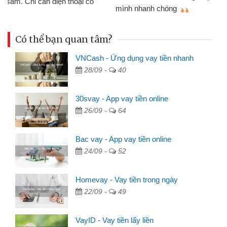
mình nhanh chóng
th
Có thể bạn quan tâm?
VNCash - Ứng dụng vay tiền nhanh
28/09 -
40
30svay - App vay tiền online
26/09 -
64
Bac vay - App vay tiền online
24/09 -
52
Homevay - Vay tiền trong ngày
22/09 -
49
VayID - Vay tiền lấy liền