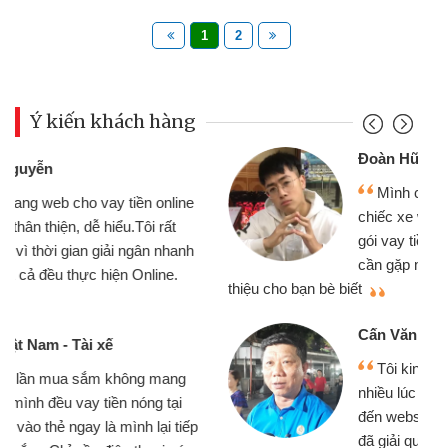
1
2
Ý kiến khách hàng
Đoàn Hữu Cảnh
Mình cần tiền gấp nên định cầm cố
chiếc xe wave nhưng thật may đã có
gói vay tiền bằng CMND online không
cần gặp mặt nên rất tiện lợi, sẽ giới
thiệu cho bạn bè biết
qu
Cấn Văn Lực - Tạp hóa
Tôi kinh doanh buôn bán nhỏ lẻ
nhiều lúc cần vốn nhập hàng, nhờ biết
đến website qua bạn bè giới thiệu tôi
đã giải quyết được công việc của