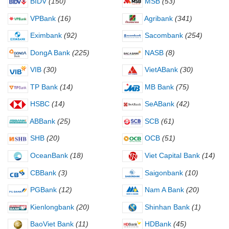
BIDV
(150)
MSB
(53)
VPBank
(16)
Agribank
(341)
Eximbank
(92)
Sacombank
(254)
DongA Bank
(225)
NASB
(8)
VIB
(30)
VietABank
(30)
TP Bank
(14)
MB Bank
(75)
HSBC
(14)
SeABank
(42)
ABBank
(25)
SCB
(61)
SHB
(20)
OCB
(51)
OceanBank
(18)
Viet Capital Bank
(14)
CBBank
(3)
Saigonbank
(10)
PGBank
(12)
Nam A Bank
(20)
Kienlongbank
(20)
Shinhan Bank
(1)
BaoViet Bank
(11)
HDBank
(45)