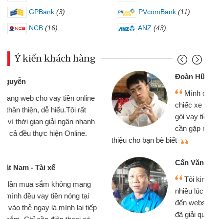
GPBank
(3)
PVcomBank
(11)
NCB
(16)
ANZ
(43)
Ý kiến khách hàng
Đoàn Hữu Cảnh
Mình cần tiền gấp nên định cầm cố
chiếc xe wave nhưng thật may đã có
gói vay tiền bằng CMND online không
cần gặp mặt nên rất tiện lợi, sẽ giới
thiệu cho bạn bè biết
qu
Cấn Văn Lực - Tạp hóa
Tôi kinh doanh buôn bán nhỏ lẻ
nhiều lúc cần vốn nhập hàng, nhờ biết
đến website qua bạn bè giới thiệu tôi
đã giải quyết được công việc của