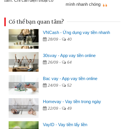
mình nhanh chóng
th
Có thể bạn quan tâm?
VNCash - Ứng dụng vay tiền nhanh
28/09 -
40
30svay - App vay tiền online
26/09 -
64
Bac vay - App vay tiền online
24/09 -
52
Homevay - Vay tiền trong ngày
22/09 -
49
VayID - Vay tiền lấy liền