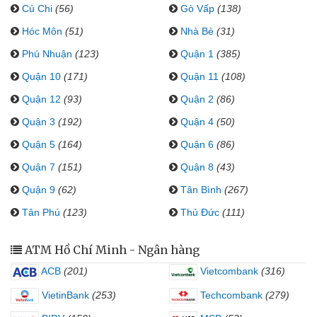
Củ Chi
(56)
Gò Vấp
(138)
Hóc Môn
(51)
Nhà Bè
(31)
Phú Nhuận
(123)
Quận 1
(385)
Quận 10
(171)
Quận 11
(108)
Quận 12
(93)
Quận 2
(86)
Quận 3
(192)
Quận 4
(50)
Quận 5
(164)
Quận 6
(86)
Quận 7
(151)
Quận 8
(43)
Quận 9
(62)
Tân Bình
(267)
Tân Phú
(123)
Thủ Đức
(111)
ATM Hồ Chí Minh - Ngân hàng
ACB
(201)
Vietcombank
(316)
VietinBank
(253)
Techcombank
(279)