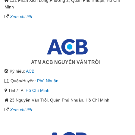
132 Phan Xích Long,Phường 2, Quận Phú Nhuận, Hồ Chí
Minh
Xem chi tiết
ATM ACB NGUYỄN VĂN TRỖI
Ký hiệu:
ACB
Quận/Huyện:
Phú Nhuận
Tỉnh/TP:
Hồ Chí Minh
23 Nguyễn Văn Trỗi, Quận Phú Nhuận, Hồ Chí Minh
Xem chi tiết