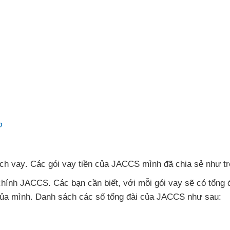
p
ch vay
. Các gói vay tiền
của JACCS mình
đã chia sẻ như t
 chính JACCS
. Các bạn cần biết
,
với mỗi gói vay
sẽ có tổng 
ủa mình
. Danh sách
các số tổng đài
của JACCS
như sau: