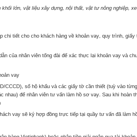
 khối lớn
, vật liệu xây dựng
, nội thất
, vật tư nông nghiệp
, x
áp chi tiết cho cho khách hàng về khoản vay
, quy trình
, giấy
 dẫn
của nhân viên tổng đài
để xác thực lại khoản vay
và chu
khoản vay
MND/CCCD)
, sổ hộ khẩu
và
các giấy tờ cần thiết (tuỳ vào từn
hác nhau)
để nhân viên tư vấn làm hồ sơ vay
. Sau khi hoàn t
n
khách vay
sẽ ký hợp đồng trực tiếp tại quầy tư vấn
đã làm h
ngân hàng Vietinbank)
hoặc nhận tiền giải ngân qua tài khoả