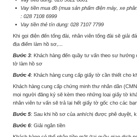
Vay tiền mua đồ (mua sản phẩm điện máy
, xe phân
: 028 7108 6999
Vay tiền thẻ tín dụng: 028 7107 7799
Khi gọi điện đến tổng đài
, nhân viên tổng đài
sẽ giải đ
địa điểm làm hồ sơ,...
Bước 3
: Khách hàng đến quầy tư vấn theo sự hướng
tờ làm hồ sơ
Bước 4
: Khách hàng cung cấp giấy tờ cần thiết cho 
Khách hàng cung cấp chứng minh thư nhân dân (C
mọi người đăng ký
sẽ kèm theo
những loại giấy tờ k
nhân viên tư vấn
sẽ trả lại hết giấy tờ gốc cho
các bạ
Bước 5
: Sau khi hồ sơ
của anh/chị
được phê duyệt
, 
Bước 6
: Giải ngân tiền
Khách hàng
có thể nhận tiền mặt (tại quầy giao dịch 