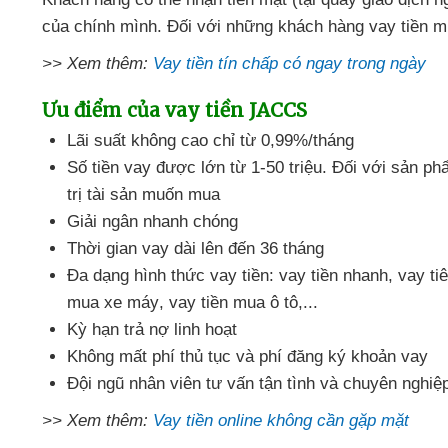
của chính mình
. Đối
với
những khách hàng vay tiền 
>> Xem thêm:
Vay tiền tín chấp có ngay trong ngày
Ưu điểm
của vay tiền JACCS
Lãi suất không cao
chỉ từ 0,99%/tháng
Số tiền vay
được lớn từ 1-50 triệu
. Đối
với sản ph
trị tài sản muốn mua
Giải ngân nhanh chóng
Thời gian vay dài
lên đến 36 tháng
Đa dạng hình thức vay tiền: vay tiền nhanh
, vay t
mua xe máy
, vay tiền mua ô tô,...
Kỳ hạn trả nợ linh hoạt
Không mất phí thủ tục
và phí đăng ký khoản vay
Đội ngũ nhân viên tư vấn tận tình
và chuyên nghiệ
>> Xem thêm:
Vay tiền online không cần gặp mặt