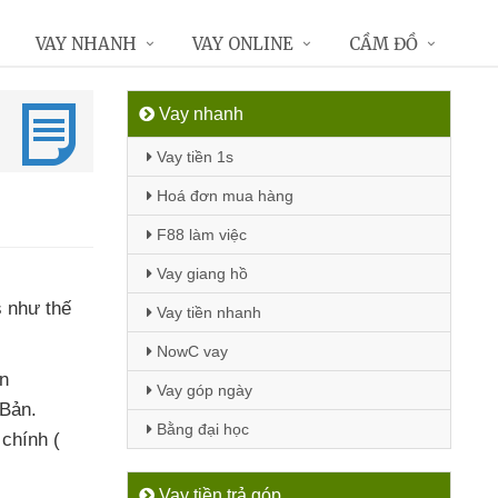
VAY NHANH
VAY ONLINE
CẦM ĐỒ
Vay nhanh
Vay tiền 1s
Hoá đơn mua hàng
F88 làm việc
Vay giang hồ
s như thế
Vay tiền nhanh
NowC vay
n
Vay góp ngày
 Bản
.
Bằng đại học
 chính (
Vay tiền trả góp