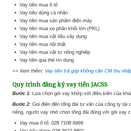
Vay tiền mua ô tô
Vay tiêu dùng cá nhân
Vay tiền mua sản phẩm điện máy
Vay tiền mua xe phân khối lớn (PKL)
Vay tiền mua vật liệu xây dụng
Vay tiền mua nội thất
Vay tiền mua vật tư nông nghiệp
Vay tiền qua thẻ tín dụng
>> Xem thêm:
Vay tiền trả góp không cần CM thu nhậ
Quy trình đăng ký vay tiền JACSS
Bước 1
: Lựa chọn gói vay khớp
với điều kiện
của khá
Bước 2
: Gọi điện đến tổng đài tư vấn
của công ty tài
riêng
, người vay nhớ chọn tổng đài đúng
với gói vay
c
Vay mua ô tô: 028 7108 6999
Vay tiêu dùng: 028 3622 8801