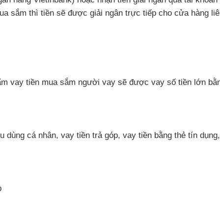
mua sắm
thì tiền
sẽ
được giải ngân trực tiếp cho cửa hàng liê
ẩm vay tiền mua sắm người vay
sẽ
được vay số tiền lớn bằ
iêu dùng cá nhân
, vay tiền trả góp
, vay tiền bằng thẻ tín dụng
p