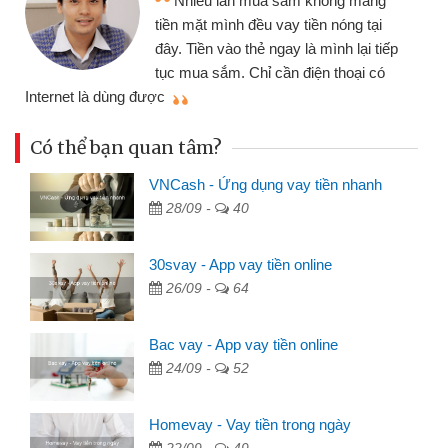
Nhiều lần mua sắm không mang
tiền mặt mình đều vay tiền nóng tại
đây. Tiền vào thẻ ngay là mình lại tiếp
tục mua sắm. Chỉ cần điện thoại có
mì
Internet là dùng được
Có thể bạn quan tâm?
VNCash - Ứng dụng vay tiền nhanh
28/09 -
40
30svay - App vay tiền online
26/09 -
64
Bac vay - App vay tiền online
24/09 -
52
Homevay - Vay tiền trong ngày