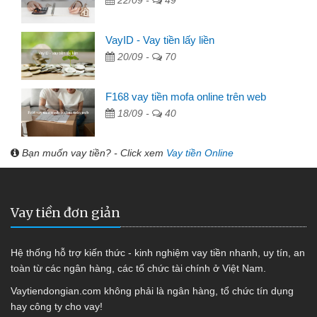
22/09 -
49
VayID - Vay tiền lấy liền
20/09 -
70
F168 vay tiền mofa online trên web
18/09 -
40
Bạn muốn vay tiền? - Click xem
Vay tiền Online
Vay tiền đơn giản
Hệ thống hỗ trợ kiến thức - kinh nghiệm vay tiền nhanh, uy tín, an
toàn từ các ngân hàng, các tổ chức tài chính ở Việt Nam.
Vaytiendongian.com không phải là ngân hàng, tổ chức tín dụng
hay công ty cho vay!