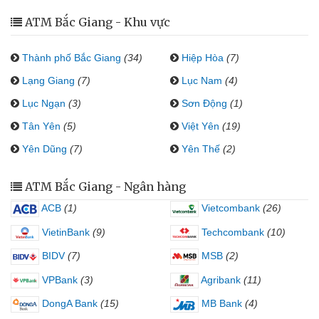
ATM Bắc Giang - Khu vực
Thành phố Bắc Giang
(34)
Hiệp Hòa
(7)
Lạng Giang
(7)
Lục Nam
(4)
Lục Ngạn
(3)
Sơn Động
(1)
Tân Yên
(5)
Việt Yên
(19)
Yên Dũng
(7)
Yên Thế
(2)
ATM Bắc Giang - Ngân hàng
ACB
(1)
Vietcombank
(26)
VietinBank
(9)
Techcombank
(10)
BIDV
(7)
MSB
(2)
VPBank
(3)
Agribank
(11)
DongA Bank
(15)
MB Bank
(4)