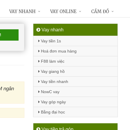
VAY NHANH
VAY ONLINE
CẦM ĐỒ
Vay nhanh
M
Vay tiền 1s
Hoá đơn mua hàng
F88 làm việc
Vay giang hồ
Vay tiền nhanh
M ngân
NowC vay
Vay góp ngày
Bằng đại học
Vay tiền trả góp