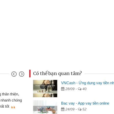
Có thể bạn quan tâm?
VNCash - Ứng dụng vay tiền n
Mai Lan - Sinh viên
28/09 -
40
m cố chiếc xe wave
Tôi biết đến thông
n bằng CMND online
sinh viên nên cần đón
Bac vay - App vay tiền online
 sẽ giới thiệu cho bạn
thấy thủ tục nhanh gọ
24/09 -
52