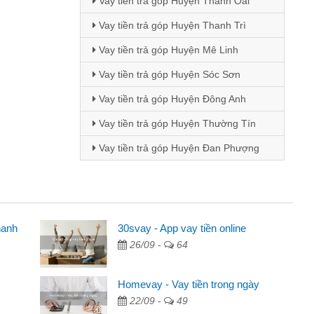
Vay tiền trả góp Huyện Thanh Oai
Vay tiền trả góp Huyện Thanh Trì
Vay tiền trả góp Huyện Mê Linh
Vay tiền trả góp Huyện Sóc Sơn
Vay tiền trả góp Huyện Đông Anh
Vay tiền trả góp Huyện Thường Tín
Vay tiền trả góp Huyện Đan Phượng
hanh
30svay - App vay tiền online
26/09 -
64
 qua quảng cáo trên facebook. Tôi là
g tiền nhà, sinh nhật bạn bè, mà đọc
Homevay - Vay tiền trong ngày
n nên tôi quyết định vay
22/09 -
49