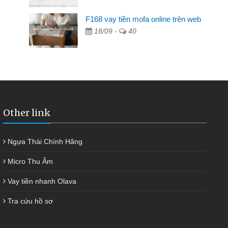
F168 vay tiền mofa online trên web
n hàng không ai cho vay. Trong khi
18/09 -
40
quyết việc riêng, trong 1-2 ngày tôi trả
 giúp tôi kịp thời và nhanh chóng
Other link
Ngựa Thái Chính Hãng
Micro Thu Âm
Vay tiền nhanh Olava
Tra cứu hồ sơ