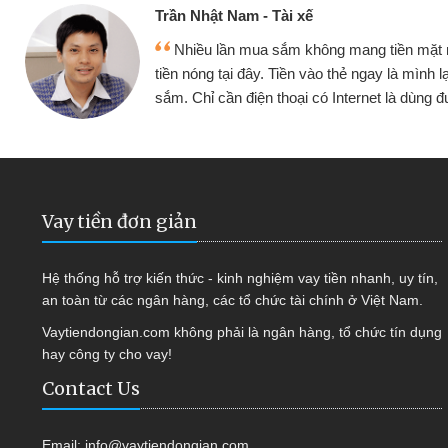
Cấn Văn Lực - Tạp hóa
nh đều vay
Tôi kinh doanh buôn bán nhỏ lẻ
tiếp tục mua
hàng, nhờ biết đến website qua bạn 
ợc
quyết được công việc của mình 
Vay tiền đơn giản
Hệ thống hỗ trợ kiến thức - kinh nghiệm vay tiền nhanh, uy tín,
an toàn từ các ngân hàng, các tổ chức tài chính ở Việt Nam.
Vaytiendongian.com không phải là ngân hàng, tổ chức tín dụng
hay công ty cho vay!
Contact Us
Email:
info@vaytiendongian.com