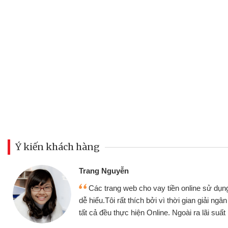
Ý kiến khách hàng
Đoàn Hữu Cảnh
Mình cần tiền gấp nên định cầ
ân thiện,
nhưng thật may đã có gói vay tiề
nhanh chóng
không cần gặp mặt nên rất tiện lợi,
 tốt
bè biết